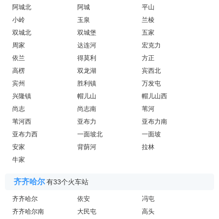
阿城北
阿城
平山
小岭
玉泉
兰棱
双城北
双城堡
五家
周家
达连河
宏克力
依兰
得莫利
方正
高楞
双龙湖
宾西北
宾州
胜利镇
万发屯
兴隆镇
帽儿山
帽儿山西
尚志
尚志南
苇河
苇河西
亚布力
亚布力南
亚布力西
一面坡北
一面坡
安家
背荫河
拉林
牛家
齐齐哈尔
有33个火车站
齐齐哈尔
依安
冯屯
齐齐哈尔南
大民屯
高头