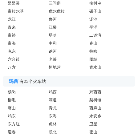
昂昂溪
三间房
榆树屯
富拉尔基
虎尔虎拉
碾子山
龙江
鲁河
汤池
泰来
江桥
平洋
富裕
塔哈
二道湾
富海
中和
克山
克东
讷河
拉哈
六合镇
老莱
团结
八方
恒地营
青水山
鸡西
有23个火车站
杨岗
鸡西
鸡西西
柳毛
滴道
梨树镇
麻山
青龙
西麻山
鸡东
东海
永安乡
东方红
虎林
卫星
迎春
凯北
密山