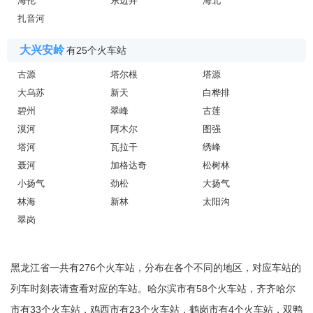
海伦
东边井
海北
扎音河
大兴安岭
有25个火车站
古源
塔尔根
塔源
大乌苏
新天
白桦排
碧州
翠峰
古莲
漠河
阿木尔
图强
塔河
瓦拉干
绣峰
聂河
加格达奇
松树林
小扬气
劲松
大扬气
林海
新林
太阳沟
翠岗
黑龙江省一共有276个火车站，分布在各个不同的地区，对应车站的
列车时刻表请查看对应的车站。哈尔滨市有58个火车站，齐齐哈尔
市有33个火车站，鸡西市有23个火车站，鹤岗市有4个火车站，双鸭