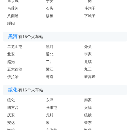
东京城
宁安
兰岗
马莲河
石头
斗沟子
八面通
穆棱
下城子
绥阳
黑河
有15个火车站
二龙山屯
黑河
孙吴
北安
通北
李家
赵光
二井
龙镇
五大连池
嫩江
九三
伊拉哈
弯道
新高峰
绥化
有16个火车站
绥化
东津
秦家
四方台
张维屯
兴福
庆安
龙船
绥棱
安达
宋
肇东