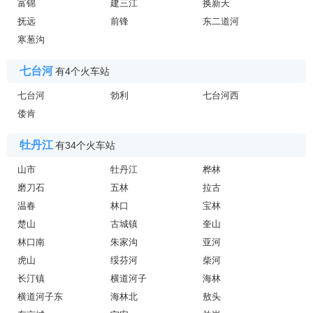
富锦
建三江
换新天
抚远
前锋
东二道河
寒葱沟
七台河
有4个火车站
七台河
勃利
七台河西
倭肯
牡丹江
有34个火车站
山市
牡丹江
桦林
磨刀石
五林
拉古
温春
林口
宝林
楚山
古城镇
奎山
林口南
朱家沟
亚河
虎山
绥芬河
柴河
长汀镇
横道河子
海林
横道河子东
海林北
敖头