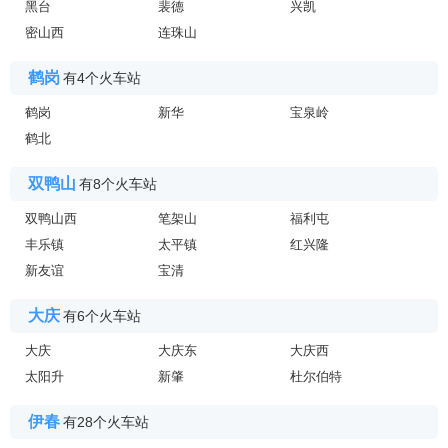
黑台
裴德
兴凯
密山西
连珠山
鹤岗
有4个火车站
鹤岗
新华
宝泉岭
鹤北
双鸭山
有8个火车站
双鸭山西
笔架山
福利屯
丰乐镇
太平镇
红兴隆
新友谊
宝清
大庆
有6个火车站
大庆
大庆东
大庆西
太阳升
新肇
杜尔伯特
伊春
有28个火车站