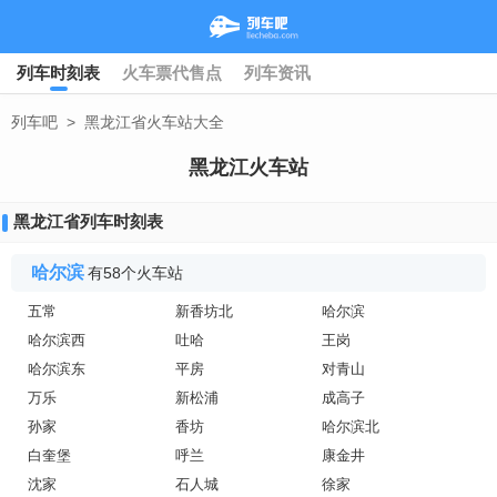
列车时刻表
火车票代售点
列车资讯
列车吧
>
黑龙江省火车站大全
黑龙江火车站
黑龙江省列车时刻表
哈尔滨
有58个火车站
五常
新香坊北
哈尔滨
哈尔滨西
吐哈
王岗
哈尔滨东
平房
对青山
万乐
新松浦
成高子
孙家
香坊
哈尔滨北
白奎堡
呼兰
康金井
沈家
石人城
徐家