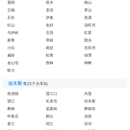
晨明
双丰
桃山
王杨
圣浪
界山
石长
伊春
美溪
红山
友好
汤旺河
乌伊岭
五营
红星
新青
带岭
朗乡
小白
南岔
浩良河
威岭
松青
绿潭
金山屯
西林
神树
铁力
佳木斯
有22个火车站
前进镇
莲江口
兴莲
望江
长发屯
佳木斯
桦南
孟家岗
桦南东
申家店
鹤立
汤原
香兰
同江
洪河