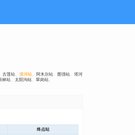
、
古莲站
、
漠河站
、
阿木尔站
、
图强站
、
塔河
新林站
、
太阳沟站
、
翠岗站
。
终点站