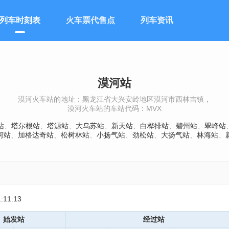
列车时刻表
火车票代售点
列车资讯
漠河站
漠河火车站的地址：黑龙江省大兴安岭地区漠河市西林吉镇，
漠河火车站的车站代码：MVX
站
、
塔尔根站
、
塔源站
、
大乌苏站
、
新天站
、
白桦排站
、
碧州站
、
翠峰站
河站
、
加格达奇站
、
松树林站
、
小扬气站
、
劲松站
、
大扬气站
、
林海站
、
11:13
始发站
经过站