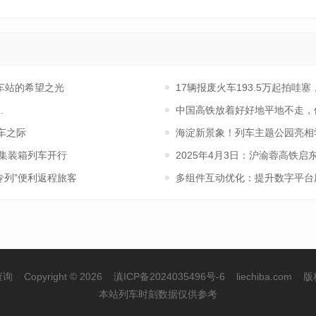
车站的希望之光
17辆报废火车193.5万起拍
.
中国高铁放着好好地平地不走，
车之际
海淀新景象！列车主题公园亮相
集装箱列车开行
2025年4月3日：沪渝蓉高铁
专列”便利返程旅客
多组件互动优化：提升数字平台
查询
Copyright © 2026
滇ICP备2024035496号-6
liechiba.com
版
本站列车时刻数据仅供参考