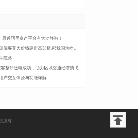
哇塞，最近阿里资产平台有大动静啦！
偏偏要花大价钱建造高架桥,那我国为啥要这样做
学院路
启东客整所送电成功，助力区域交通经济腾飞
用户交互体验与功能详解
权所有