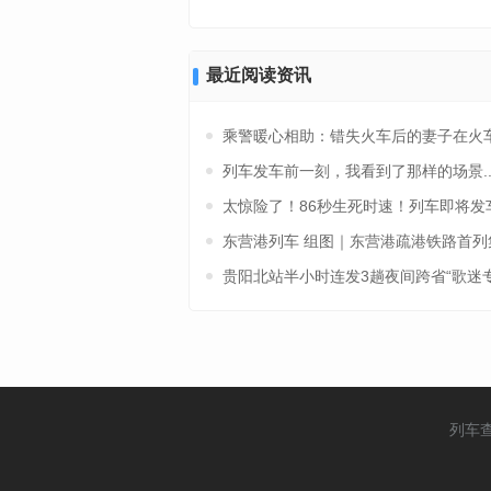
最近阅读资讯
乘警暖心相助：错失火车后的妻子在火
列车发车前一刻，我看到了那样的场景..
太惊险了！86秒生死时速！列车即将发
东营港列车 组图｜东营港疏港铁路首列
贵阳北站半小时连发3趟夜间跨省“歌迷
列车