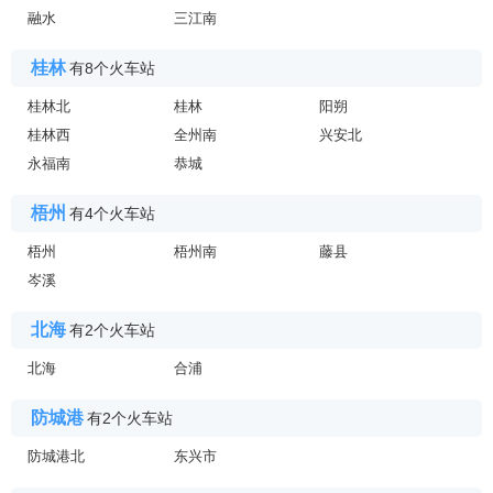
融水
三江南
桂林
有8个火车站
桂林北
桂林
阳朔
桂林西
全州南
兴安北
永福南
恭城
梧州
有4个火车站
梧州
梧州南
藤县
岑溪
北海
有2个火车站
北海
合浦
防城港
有2个火车站
防城港北
东兴市