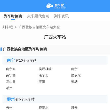
列车时刻表
火车票代售点
列车资讯
列车吧
>
广西壮族自治区火车站大全
广西火车站
广西壮族自治区列车时刻表
南宁
有10个火车站
南宁东
吴圩机场
南宁
南宁西
南宁北
隆安东
马山县
宾阳
黎塘
横州
柳州
有5个火车站
柳州
鹿寨北
融安