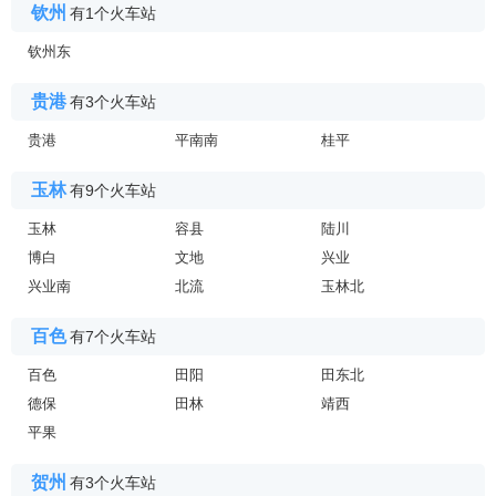
钦州
有1个火车站
钦州东
贵港
有3个火车站
贵港
平南南
桂平
玉林
有9个火车站
玉林
容县
陆川
博白
文地
兴业
兴业南
北流
玉林北
百色
有7个火车站
百色
田阳
田东北
德保
田林
靖西
平果
贺州
有3个火车站