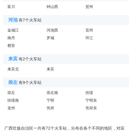
富川
钟山西
贺州
河池
有7个火车站
金城江
河池西
宜州
南丹
罗城
环江
都安
来宾
有2个火车站
来宾北
来宾
崇左
有9个火车站
崇左
崇左南
扶绥
扶绥南
宁明
宁明东
龙州
凭祥
凭祥东
广西壮族自治区一共有72个火车站，分布在各个不同的地区，对应