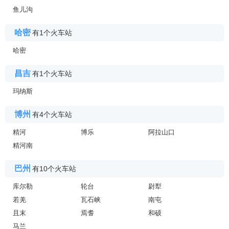
鱼儿沟
哈密
有1个火车站
哈密
昌吉
有1个火车站
玛纳斯
博州
有4个火车站
精河
博乐
阿拉山口
精河南
巴州
有10个火车站
库尔勒
轮台
尉犁
若羌
瓦石峡
南屯
且末
焉耆
和硕
马兰