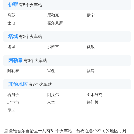
伊犁
有5个火车站
乌苏
尼勒克
伊宁
奎屯
霍尔果斯
塔城
有3个火车站
塔城
沙湾市
额敏
阿勒泰
有3个火车站
阿勒泰
富蕴
福海
其他地区
有7个火车站
石河子
阿拉尔
图木舒克
北屯市
米兰
铁门关
昆玉
新疆维吾尔自治区一共有61个火车站，分布在各个不同的地区，对