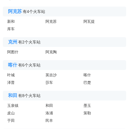
阿克苏
有4个火车站
新和
阿克苏
阿瓦提
库车
克州
有2个火车站
阿图什
阿克陶
喀什
有6个火车站
叶城
英吉沙
喀什
泽普
莎车
巴楚
和田
有8个火车站
玉泉镇
和田
墨玉
皮山
洛浦
策勒
于田
民丰