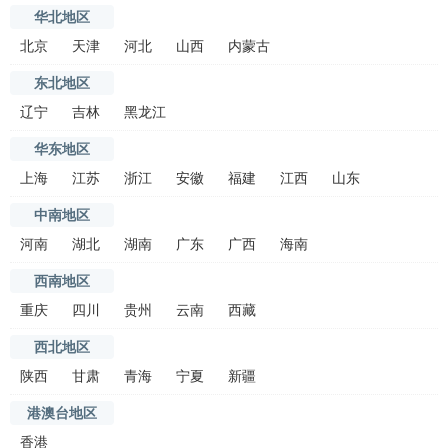
华北地区
北京
天津
河北
山西
内蒙古
东北地区
辽宁
吉林
黑龙江
华东地区
上海
江苏
浙江
安徽
福建
江西
山东
中南地区
河南
湖北
湖南
广东
广西
海南
西南地区
重庆
四川
贵州
云南
西藏
西北地区
陕西
甘肃
青海
宁夏
新疆
港澳台地区
香港