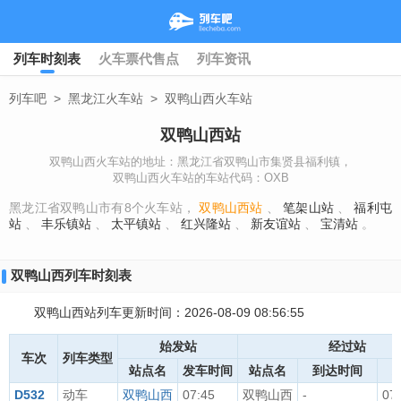
列车时刻表
火车票代售点
列车资讯
列车吧
>
黑龙江火车站
>
双鸭山西火车站
双鸭山西站
双鸭山西火车站的地址：黑龙江省双鸭山市集贤县福利镇，
双鸭山西火车站的车站代码：OXB
黑龙江省双鸭山市有8个火车站，
双鸭山西站
、
笔架山站
、
福利屯
站
、
丰乐镇站
、
太平镇站
、
红兴隆站
、
新友谊站
、
宝清站
。
双鸭山西列车时刻表
双鸭山西站列车更新时间：2026-08-09 08:56:55
始发站
经过站
车次
列车类型
站点名
发车时间
站点名
到达时间
D532
动车
双鸭山西
07:45
双鸭山西
-
07