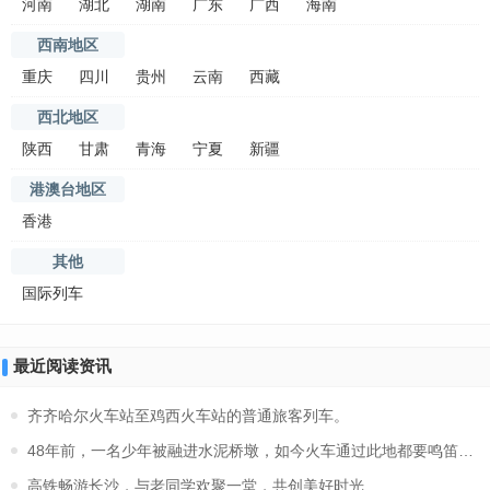
河南
湖北
湖南
广东
广西
海南
西南地区
重庆
四川
贵州
云南
西藏
西北地区
陕西
甘肃
青海
宁夏
新疆
港澳台地区
香港
其他
国际列车
最近阅读资讯
齐齐哈尔火车站至鸡西火车站的普通旅客列车。
48年前，一名少年被融进水泥桥墩，如今火车通过此地都要鸣笛30
高铁畅游长沙，与老同学欢聚一堂，共创美好时光