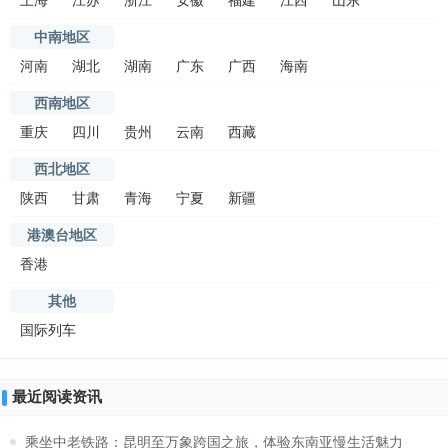
上海
江苏
浙江
安徽
福建
江西
山东
中南地区
河南
湖北
湖南
广东
广西
海南
西南地区
重庆
四川
贵州
云南
西藏
西北地区
陕西
甘肃
青海
宁夏
新疆
港澳台地区
香港
其他
国际列车
最近阅读资讯
乘坐中老铁路：昆明至万象跨国之旅，体验东南亚慢生活魅力