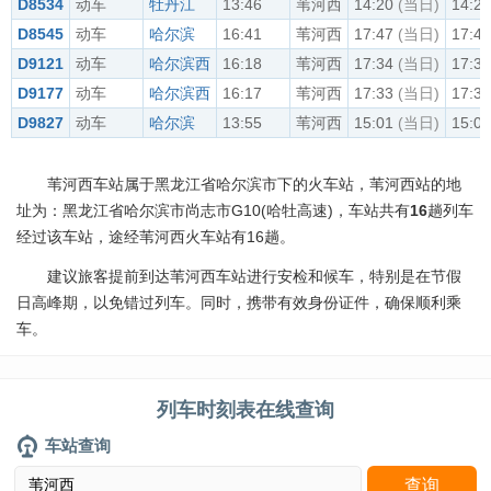
D8534
动车
牡丹江
13:46
苇河西
14:20
(当日)
14:22
D8545
动车
哈尔滨
16:41
苇河西
17:47
(当日)
17:49
D9121
动车
哈尔滨西
16:18
苇河西
17:34
(当日)
17:36
D9177
动车
哈尔滨西
16:17
苇河西
17:33
(当日)
17:35
D9827
动车
哈尔滨
13:55
苇河西
15:01
(当日)
15:03
苇河西车站属于黑龙江省哈尔滨市下的火车站，苇河西站的地
址为：黑龙江省哈尔滨市尚志市G10(哈牡高速)，车站共有
16
趟列车
经过该车站，途经苇河西火车站有16趟。
建议旅客提前到达苇河西车站进行安检和候车，特别是在节假
日高峰期，以免错过列车。同时，携带有效身份证件，确保顺利乘
车。
列车时刻表在线查询
车站查询