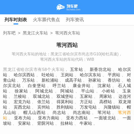
列车时刻表
火车票代售点
列车资讯
列车吧
>
黑龙江火车站
>
苇河西火车站
苇河西站
苇河西火车站的地址：黑龙江省哈尔滨市尚志市G10(哈牡高速)，
苇河西火车站的车站代码：WIB
黑龙江省哈尔滨市有58个火车站，
五常站
、
新香坊北站
、
哈尔滨
站
、
哈尔滨西站
、
吐哈站
、
王岗站
、
哈尔滨东站
、
平房站
、
对
青山站
、
万乐站
、
新松浦站
、
成高子站
、
孙家站
、
香坊站
、
哈
尔滨北站
、
白奎堡站
、
呼兰站
、
康金井站
、
沈家站
、
石人城
站
、
徐家站
、
阿城北站
、
阿城站
、
平山站
、
小岭站
、
玉泉
站
、
兰棱站
、
双城北站
、
双城堡站
、
五家站
、
周家站
、
达连河
站
、
宏克力站
、
依兰站
、
得莫利站
、
方正站
、
高楞站
、
双龙湖
站
、
宾西北站
、
宾州站
、
胜利镇站
、
万发屯站
、
兴隆镇站
、
帽
儿山站
、
帽儿山西站
、
尚志站
、
尚志南站
、
苇河站
、
苇河西
站
、
亚布力站
、
亚布力南站
、
亚布力西站
、
一面坡北站
、
一面
坡站
、
安家站
、
背荫河站
、
拉林站
、
牛家站
。