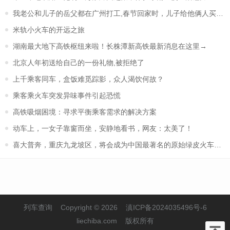
我老公和儿子的岳父都在广州打工,春节回家时，儿子给他俩人买火
米轨小火车的开远之旅
湖南最大地下高铁枢纽来啦！长株潭新高铁最新消息在这里→
北京人年初送给自己的一份礼物,被拒绝了
上千乘客同车，盒饭难觅踪影，众人渴饮何故？
乘客乘火车突发异味事件引起恐慌
高铁吸烟困境：寻求平衡乘客需求的解决方案
动车上，一女子靠窗而坐，安静地看书，网友：太美了！
喜大普奔，重庆九龙坡区，将会成为中国最著名的原始绿皮火车旅游胜
列车查询
Copyright © 2026
滇ICP备2024035496号-6
liechiba.com
版权所有