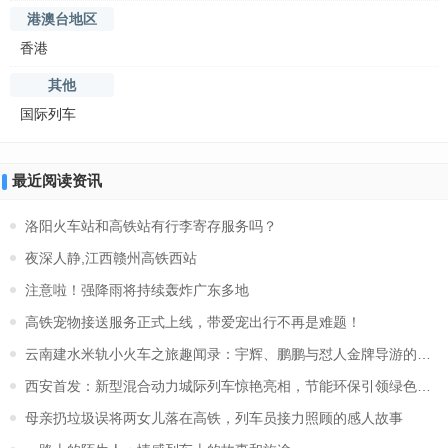
港澳台地区
香港
其他
国际列车
最近阅读资讯
洛阳火车站和高铁站有行李寄存服务吗？
夜深人静,江西赣州高铁西站
注意啦！强降雨将持续轰炸广东多地
高铁宠物接送服务正式上线，带爱宠出行不再是难题！
云南建水米轨小火车之旅趣闻录：宇辉、鹏鹏与怼人金牌导游的欢乐
西安首发：新型混合动力城际列车惊艳亮相，节能环保引领绿色出行
母亲扔垃圾误将两女儿落在高铁，列车员接力照顾的感人故事