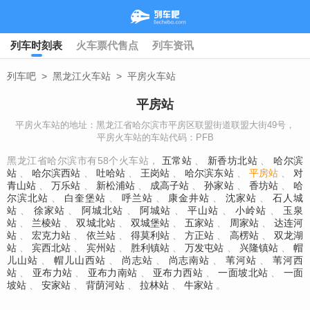
列车时刻表
火车票代售点
列车资讯
列车吧
>
黑龙江火车站
>
平房火车站
平房站
平房火车站的地址：黑龙江省哈尔滨市平房区联盟街道联盟大街49号，
平房火车站的车站代码：PFB
黑龙江省哈尔滨市有58个火车站，
五常站
、
新香坊北站
、
哈尔滨
站
、
哈尔滨西站
、
吐哈站
、
王岗站
、
哈尔滨东站
、
平房站
、
对
青山站
、
万乐站
、
新松浦站
、
成高子站
、
孙家站
、
香坊站
、
哈
尔滨北站
、
白奎堡站
、
呼兰站
、
康金井站
、
沈家站
、
石人城
站
、
徐家站
、
阿城北站
、
阿城站
、
平山站
、
小岭站
、
玉泉
站
、
兰棱站
、
双城北站
、
双城堡站
、
五家站
、
周家站
、
达连河
站
、
宏克力站
、
依兰站
、
得莫利站
、
方正站
、
高楞站
、
双龙湖
站
、
宾西北站
、
宾州站
、
胜利镇站
、
万发屯站
、
兴隆镇站
、
帽
儿山站
、
帽儿山西站
、
尚志站
、
尚志南站
、
苇河站
、
苇河西
站
、
亚布力站
、
亚布力南站
、
亚布力西站
、
一面坡北站
、
一面
坡站
、
安家站
、
背荫河站
、
拉林站
、
牛家站
。