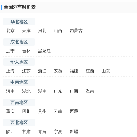
全国列车时刻表
华北地区
北京
天津
河北
山西
内蒙古
东北地区
辽宁
吉林
黑龙江
华东地区
上海
江苏
浙江
安徽
福建
江西
山东
中南地区
河南
湖北
湖南
广东
广西
海南
西南地区
重庆
四川
贵州
云南
西藏
西北地区
陕西
甘肃
青海
宁夏
新疆