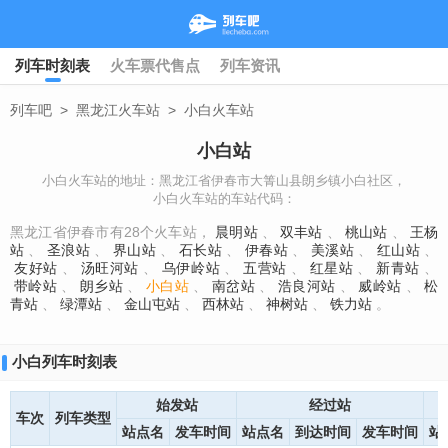
列车时刻表
火车票代售点
列车资讯
列车吧
>
黑龙江火车站
>
小白火车站
小白站
小白火车站的地址：黑龙江省伊春市大箐山县朗乡镇小白社区，
小白火车站的车站代码：
黑龙江省伊春市有28个火车站，
晨明站
、
双丰站
、
桃山站
、
王杨
站
、
圣浪站
、
界山站
、
石长站
、
伊春站
、
美溪站
、
红山站
、
友好站
、
汤旺河站
、
乌伊岭站
、
五营站
、
红星站
、
新青站
、
带岭站
、
朗乡站
、
小白站
、
南岔站
、
浩良河站
、
威岭站
、
松
青站
、
绿潭站
、
金山屯站
、
西林站
、
神树站
、
铁力站
。
小白列车时刻表
始发站
经过站
车次
列车类型
站点名
发车时间
站点名
到达时间
发车时间
站