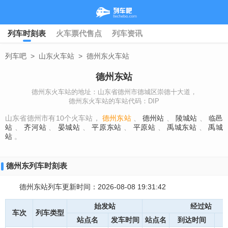
列车时刻表
火车票代售点
列车资讯
列车吧
>
山东火车站
>
德州东火车站
德州东站
德州东火车站的地址：山东省德州市德城区崇德十大道，
德州东火车站的车站代码：DIP
山东省德州市有10个火车站，
德州东站
、
德州站
、
陵城站
、
临邑
站
、
齐河站
、
晏城站
、
平原东站
、
平原站
、
禹城东站
、
禹城
站
。
德州东列车时刻表
德州东站列车更新时间：2026-08-08 19:31:42
始发站
经过站
车次
列车类型
站点名
发车时间
站点名
到达时间