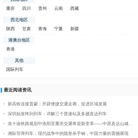
重庆
四川
贵州
云南
西藏
西北地区
陕西
甘肃
青海
宁夏
新疆
港澳台地区
香港
其他
国际列车
最近阅读资讯
新高铁连接晋蒙：开辟便捷交通走廊，促进区域发展
深圳始发终到列车：详解三个普速站及多趟直达列车
洛十渝铁路规划中洛阳至重庆交通将迎新变革——中原直达山城，提
洲际导弹列车：现代战争中的隐形杀手锏，中国力量的震撼展现