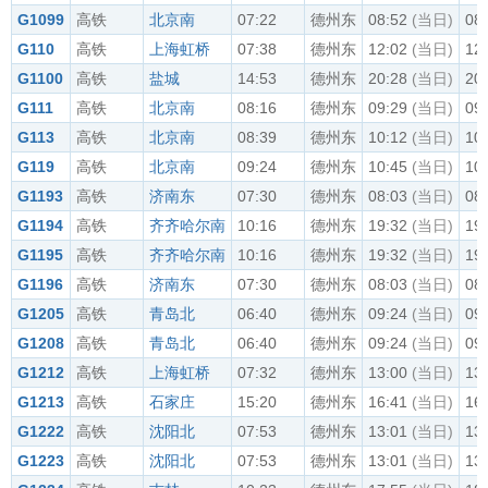
G1099
高铁
北京南
07:22
德州东
08:52
(当日)
08
G110
高铁
上海虹桥
07:38
德州东
12:02
(当日)
12
G1100
高铁
盐城
14:53
德州东
20:28
(当日)
20
G111
高铁
北京南
08:16
德州东
09:29
(当日)
09
G113
高铁
北京南
08:39
德州东
10:12
(当日)
10
G119
高铁
北京南
09:24
德州东
10:45
(当日)
10
G1193
高铁
济南东
07:30
德州东
08:03
(当日)
08
G1194
高铁
齐齐哈尔南
10:16
德州东
19:32
(当日)
19
G1195
高铁
齐齐哈尔南
10:16
德州东
19:32
(当日)
19
G1196
高铁
济南东
07:30
德州东
08:03
(当日)
08
G1205
高铁
青岛北
06:40
德州东
09:24
(当日)
09
G1208
高铁
青岛北
06:40
德州东
09:24
(当日)
09
G1212
高铁
上海虹桥
07:32
德州东
13:00
(当日)
13
G1213
高铁
石家庄
15:20
德州东
16:41
(当日)
16
G1222
高铁
沈阳北
07:53
德州东
13:01
(当日)
13
G1223
高铁
沈阳北
07:53
德州东
13:01
(当日)
13