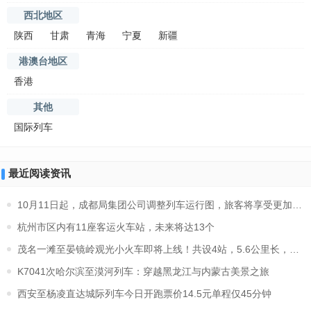
西北地区
陕西
甘肃
青海
宁夏
新疆
港澳台地区
香港
其他
国际列车
最近阅读资讯
10月11日起，成都局集团公司调整列车运行图，旅客将享受更加便
杭州市区内有11座客运火车站，未来将达13个
茂名一滩至晏镜岭观光小火车即将上线！共设4站，5.6公里长，好
K7041次哈尔滨至漠河列车：穿越黑龙江与内蒙古美景之旅
西安至杨凌直达城际列车今日开跑票价14.5元单程仅45分钟