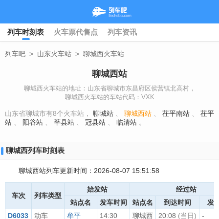
列车时刻表
火车票代售点
列车资讯
列车吧
>
山东火车站
>
聊城西火车站
聊城西站
聊城西火车站的地址：山东省聊城市东昌府区侯营镇北高村，
聊城西火车站的车站代码：VXK
山东省聊城市有8个火车站，
聊城站
、
聊城西站
、
茌平南站
、
茌平
站
、
阳谷站
、
莘县站
、
冠县站
、
临清站
。
聊城西列车时刻表
聊城西站列车更新时间：2026-08-07 15:51:58
始发站
经过站
车次
列车类型
站点名
发车时间
站点名
到达时间
发
D6033
动车
牟平
14:30
聊城西
20:08
(当日)
-