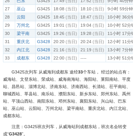
26
巴东
G3425
17:49
(当日)
17:52
(当日)
9小时 40分钟
27
巫山
G3425
18:08
(当日)
18:10
(当日)
9小时 59分钟
28
云阳
G3425
18:45
(当日)
18:47
(当日)
10小时 36分钟
29
万州北
G3425
19:01
(当日)
19:04
(当日)
10小时 52分钟
30
梁平南
G3425
19:26
(当日)
19:28
(当日)
11小时 17分钟
31
重庆北
G3428
20:20
(当日)
20:24
(当日)
12小时 11分钟
32
内江北
G3428
21:16
(当日)
21:19
(当日)
13小时 7分钟
33
成都东
G3428
22:00
(当日)
----
13小时 51分钟
G3425次列车 从威海到成都东 途经
33
个车站， 经过的站点有：
威海站、文登东站、荣成站、威海南海站、海阳站、莱阳南站、平度
站、昌邑站、淄博北站、济南东站、济南西站、长清站、茌平南站、
聊城西站、莘县站、南乐站、濮阳东站、新乡东站、郑州东站、禹州
站、平顶山西站、南阳东站、邓州东站、襄阳东站、兴山站、巴东
站、巫山站、云阳站、万州北站、梁平南站、重庆北站、内江北站、
成都东站。
注意：G3425班次列车，从威海站到成都东站，班次名会转变
成“
G3428
”。