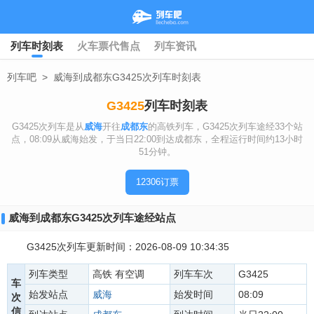
列车时刻表
火车票代售点
列车资讯
列车吧
>
威海到成都东G3425次列车时刻表
G3425
列车时刻表
G3425次列车是从
威海
开往
成都东
的高铁列车，G3425次列车途经33个站
点，08:09从威海始发，于当日22:00到达成都东，全程运行时间约13小时
51分钟。
12306订票
威海到成都东G3425次列车途经站点
G3425次列车更新时间：2026-08-09 10:34:35
列车类型
高铁 有空调
列车车次
G3425
车
始发站点
威海
始发时间
08:09
次
信