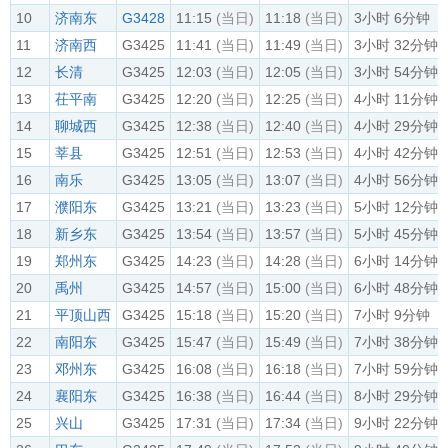
10
济南东
G3428
11:15
(当日)
11:18
(当日)
3小时 6分钟
11
济南西
G3425
11:41
(当日)
11:49
(当日)
3小时 32分钟
12
长清
G3425
12:03
(当日)
12:05
(当日)
3小时 54分钟
13
茌平南
G3425
12:20
(当日)
12:25
(当日)
4小时 11分钟
14
聊城西
G3425
12:38
(当日)
12:40
(当日)
4小时 29分钟
15
莘县
G3425
12:51
(当日)
12:53
(当日)
4小时 42分钟
16
南乐
G3425
13:05
(当日)
13:07
(当日)
4小时 56分钟
17
濮阳东
G3425
13:21
(当日)
13:23
(当日)
5小时 12分钟
18
新乡东
G3425
13:54
(当日)
13:57
(当日)
5小时 45分钟
19
郑州东
G3425
14:23
(当日)
14:28
(当日)
6小时 14分钟
20
禹州
G3425
14:57
(当日)
15:00
(当日)
6小时 48分钟
21
平顶山西
G3425
15:18
(当日)
15:20
(当日)
7小时 9分钟
22
南阳东
G3425
15:47
(当日)
15:49
(当日)
7小时 38分钟
23
邓州东
G3425
16:08
(当日)
16:18
(当日)
7小时 59分钟
24
襄阳东
G3425
16:38
(当日)
16:44
(当日)
8小时 29分钟
25
兴山
G3425
17:31
(当日)
17:34
(当日)
9小时 22分钟