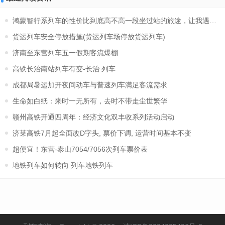
鸿蒙智行系列车的性价比到底高不高一段坐过站的旅途，让我遇见最
货运列车安全停放措施(货运列车场停放货运列车)
济南至东营列车五一假期客流爆棚
高铁长治南站列车有变-长治 列车
成都局暑运加开夜间动车与普速列车满足客流需求
生命如白纸：来时一无所有，去时不带走尘世繁华
赣州高铁开通四周年：经济文化双丰收系列活动启动
济莱高铁7月起全面改D字头, 票价下调, 运营时间基本不变
超便宜！东营-泰山7054/7056次列车票价表
地铁列车如何转向 列车地铁列车