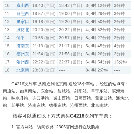
10
岚山西
18:40
(当日)
18:43
(当日)
3小时 12分钟
3分钟
11
日照西
18:57
(当日)
19:00
(当日)
3小时 29分钟
3分钟
12
董家口
19:18
(当日)
19:20
(当日)
3小时 50分钟
2分钟
13
潍坊北
20:20
(当日)
20:22
(当日)
4小时 52分钟
2分钟
14
邹平
20:55
(当日)
20:57
(当日)
5小时 27分钟
2分钟
15
济南东
21:13
(当日)
21:17
(当日)
5小时 45分钟
4分钟
16
德州东
21:54
(当日)
21:56
(当日)
6小时 26分钟
2分钟
17
沧州西
22:22
(当日)
22:37
(当日)
6小时 54分钟
15分钟
18
北京南
23:30
(当日)
----
8小时 2分钟
----
G4216次列车 从南通到北京南 途经
18
个车站， 经过的站点有：
南通站、如皋南站、东台站、盐城站、射阳站、阜宁东站、滨海港
站、响水县站、连云港站、岚山西站、日照西站、董家口站、潍坊北
站、邹平站、济南东站、德州东站、沧州西站、北京南站。
旅客可以通过以下方式购买
G4216
次列车车票：
1. 官方网站：访问铁路12306官网进行在线购票