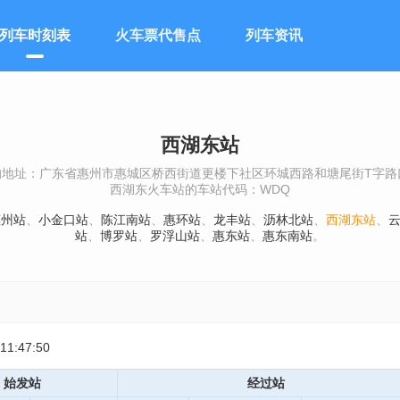
列车时刻表
火车票代售点
列车资讯
西湖东站
地址：广东省惠州市惠城区桥西街道更楼下社区环城西路和塘尾街T字路
西湖东火车站的车站代码：WDQ
惠州站
、
小金口站
、
陈江南站
、
惠环站
、
龙丰站
、
沥林北站
、
西湖东站
、
站
、
博罗站
、
罗浮山站
、
惠东站
、
惠东南站
。
:47:50
始发站
经过站