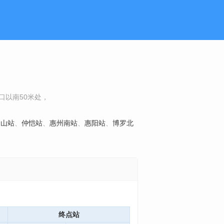
口以南50米处，
云山站
、
仲恺站
、
惠州南站
、
惠阳站
、
博罗北
终点站