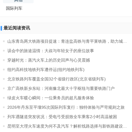
国际列车
最近阅读资讯
山东青岛两大铁路项目提速：青连盐高铁与青平莱铁路，助力城市新
误会中的旅途温情：大叔与年轻女子的座位故事
穿越时光：蒸汽火车上的历史回声与心灵震撼
纽约高科技地铁列车遭停运(纽约地铁列车)
北京铁路列车覆盖全国32个省级行政区(北京省级列车)
京广高铁新乡东站：河南豫北最大十字枢纽与重要铁路门户
绿皮火车暖心瞬间：一位乘务员的超凡服务体验
2026年丹东至平壤95次国际列车复行：独特体验与严苛规则之旅
列车遇隧道突发状况：受电弓受损致全车乘客2小时高温被困
昆明至大理火车速度为何不及汽车？解析线路选择与新铁路建设原因