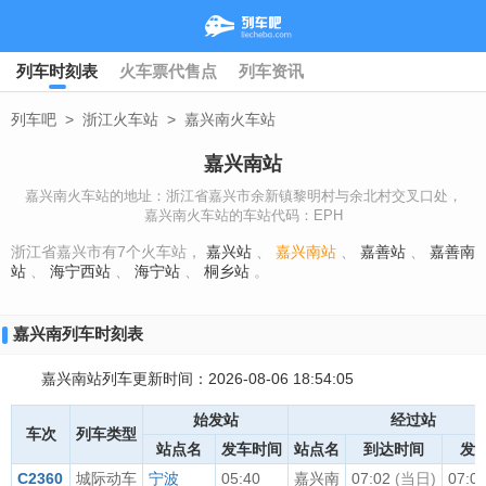
列车时刻表
火车票代售点
列车资讯
列车吧
>
浙江火车站
>
嘉兴南火车站
嘉兴南站
嘉兴南火车站的地址：浙江省嘉兴市余新镇黎明村与余北村交叉口处，
嘉兴南火车站的车站代码：EPH
浙江省嘉兴市有7个火车站，
嘉兴站
、
嘉兴南站
、
嘉善站
、
嘉善南
站
、
海宁西站
、
海宁站
、
桐乡站
。
嘉兴南列车时刻表
嘉兴南站列车更新时间：2026-08-06 18:54:05
始发站
经过站
车次
列车类型
站点名
发车时间
站点名
到达时间
发
C2360
城际动车
宁波
05:40
嘉兴南
07:02
(当日)
07:0