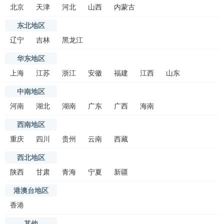
北京
天津
河北
山西
内蒙古
东北地区
辽宁
吉林
黑龙江
华东地区
上海
江苏
浙江
安徽
福建
江西
山东
中南地区
河南
湖北
湖南
广东
广西
海南
西南地区
重庆
四川
贵州
云南
西藏
西北地区
陕西
甘肃
青海
宁夏
新疆
港澳台地区
香港
其他