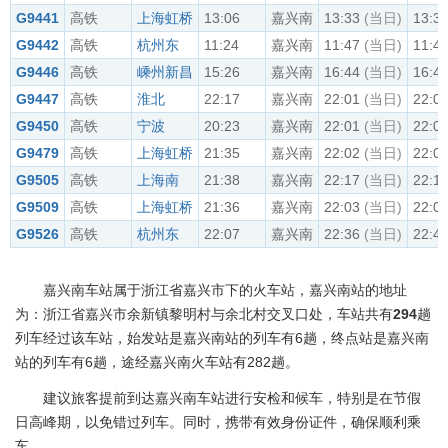
G9441
高铁
上海虹桥
13:06
嘉兴南
13:33
(当日)
13:3
G9442
高铁
杭州东
11:24
嘉兴南
11:47
(当日)
11:4
G9446
高铁
嵊州新昌
15:26
嘉兴南
16:44
(当日)
16:4
G9447
高铁
淮北
22:17
嘉兴南
22:01
(当日)
22:0
G9450
高铁
宁波
20:23
嘉兴南
22:01
(当日)
22:0
G9479
高铁
上海虹桥
21:35
嘉兴南
22:02
(当日)
22:0
G9505
高铁
上海南
21:38
嘉兴南
22:17
(当日)
22:1
G9509
高铁
上海虹桥
21:36
嘉兴南
22:03
(当日)
22:0
G9526
高铁
杭州东
22:07
嘉兴南
22:36
(当日)
22:4
嘉兴南车站属于浙江省嘉兴市下的火车站，嘉兴南站的地址
为：浙江省嘉兴市余新镇黎明村与余北村交叉口处，车站共有
294
趟
列车经过该车站，始发站是嘉兴南站的列车有6趟，终点站是嘉兴南
站的列车有6趟，途经嘉兴南火车站有282趟。
建议旅客提前到达嘉兴南车站进行安检和候车，特别是在节假
日高峰期，以免错过列车。同时，携带有效身份证件，确保顺利乘
车。