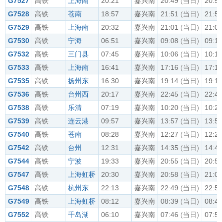
G7527
高铁
上海南
20:21
嘉兴南
20:49
(当日)
20:5
G7528
高铁
苍南
18:57
嘉兴南
21:51
(当日)
21:5
G7529
高铁
上海南
20:32
嘉兴南
21:01
(当日)
21:0
G7530
高铁
宁海
06:51
嘉兴南
09:08
(当日)
09:1
G7532
高铁
三门县
07:45
嘉兴南
10:06
(当日)
10:1
G7533
高铁
上海南
16:41
嘉兴南
17:16
(当日)
17:1
G7535
高铁
扬州东
16:30
嘉兴南
19:14
(当日)
19:1
G7536
高铁
台州西
20:17
嘉兴南
22:45
(当日)
22:4
G7538
高铁
乐清
07:19
嘉兴南
10:20
(当日)
10:2
G7539
高铁
连云港
09:57
嘉兴南
13:57
(当日)
13:5
G7540
高铁
苍南
08:28
嘉兴南
12:27
(当日)
12:2
G7542
高铁
台州
12:31
嘉兴南
14:35
(当日)
14:4
G7544
高铁
宁波
19:33
嘉兴南
20:55
(当日)
20:5
G7547
高铁
上海虹桥
20:30
嘉兴南
20:58
(当日)
21:0
G7548
高铁
杭州东
22:13
嘉兴南
22:49
(当日)
22:5
G7549
高铁
上海虹桥
08:12
嘉兴南
08:39
(当日)
08:4
G7552
高铁
千岛湖
06:10
嘉兴南
07:46
(当日)
07:5