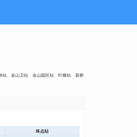
林站
、
金山卫站
、
金山园区站
、
叶榭站
、
新桥
终点站