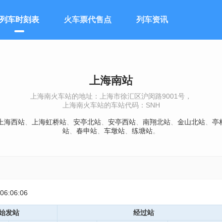
列车时刻表
火车票代售点
列车资讯
上海南站
上海南火车站的地址：上海市徐汇区沪闵路9001号，
上海南火车站的车站代码：SNH
上海西站
、
上海虹桥站
、
安亭北站
、
安亭西站
、
南翔北站
、
金山北站
、
亭
站
、
春申站
、
车墩站
、
练塘站
。
:06:06
始发站
经过站