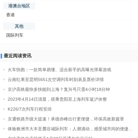
港澳台地区
香港
其他
国际列车
最近阅读资讯
火车快跑：一款简单易懂、适合新手的高曝光弹幕游戏
云南红果至昆明5651次空调列车时刻表及票价详情
京沪高铁最快多快能到上海？复兴号只需4小时18分钟
2023年4月14日清晨，搭乘贵阳至上海列车返沪休整
K226/7次列车行程安排
京通铁路升级大提速！承德赤峰出行更便捷，环保高效新篇章
体验株洲市大丰至麓谷城际列车：人潮涌动，感受城市间的便捷交通