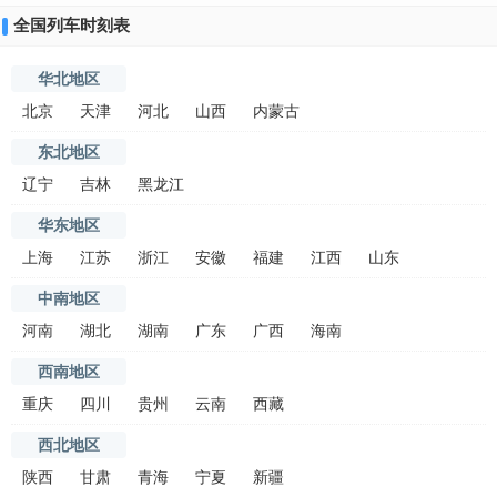
全国列车时刻表
华北地区
北京
天津
河北
山西
内蒙古
东北地区
辽宁
吉林
黑龙江
华东地区
上海
江苏
浙江
安徽
福建
江西
山东
中南地区
河南
湖北
湖南
广东
广西
海南
西南地区
重庆
四川
贵州
云南
西藏
西北地区
陕西
甘肃
青海
宁夏
新疆