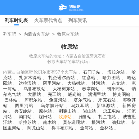
列车时刻表
火车票代售点
列车资讯
列车吧
>
内蒙古火车站
>
牧原火车站
牧原站
牧原火车站的地址：内蒙古自治区牙克石市，
牧原火车站的车站代码：
内蒙古自治区呼伦贝尔市有57个火车站，
石门子站
、
海拉尔站
、
哈
克站
、
扎罗木得站
、
扎赉诺尔西站
、
红彦站
、
哈力图站
、
哈达
阳站
、
达拉滨站
、
阿里河站
、
大杨树站
、
甘河站
、
吉文站
、
克
一河站
、
乌鲁布铁站
、
大杨树东站
、
春亭阁站
、
朝阳村站
、
讷
尔克气站
、
大雁站
、
完工站
、
嵯岗站
、
满洲里站
、
博克图站
、
巴林站
、
库都尔站
、
免渡河站
、
塔尔气站
、
牙克石站
、
喀喇其
站
、
图里河站
、
乌尔旗汗站
、
乌奴耳站
、
新绰源站
、
新帐房
站
、
兴安岭站
、
原林站
、
喇嘛山站
、
岩山站
、
忠工屯站
、
汇流
河站
、
沟口站
、
煤田站
、
牧原站
、
雅鲁站
、
扎兰屯站
、
成吉思
汗站
、
哈拉苏站
、
南木站
、
莫尔道嘎站
、
根河站
、
满归站
、
伊
图里河站
、
阿龙山站
、
得耳布尔站
、
金河站
、
金林站
。