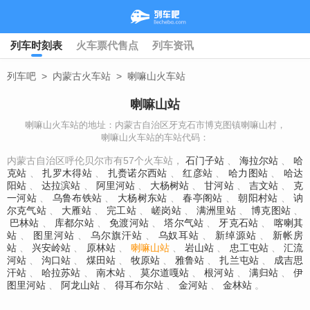
列车时刻表
火车票代售点
列车资讯
列车吧
>
内蒙古火车站
>
喇嘛山火车站
喇嘛山站
喇嘛山火车站的地址：内蒙古自治区牙克石市博克图镇喇嘛山村，
喇嘛山火车站的车站代码：
内蒙古自治区呼伦贝尔市有57个火车站，
石门子站
、
海拉尔站
、
哈
克站
、
扎罗木得站
、
扎赉诺尔西站
、
红彦站
、
哈力图站
、
哈达
阳站
、
达拉滨站
、
阿里河站
、
大杨树站
、
甘河站
、
吉文站
、
克
一河站
、
乌鲁布铁站
、
大杨树东站
、
春亭阁站
、
朝阳村站
、
讷
尔克气站
、
大雁站
、
完工站
、
嵯岗站
、
满洲里站
、
博克图站
、
巴林站
、
库都尔站
、
免渡河站
、
塔尔气站
、
牙克石站
、
喀喇其
站
、
图里河站
、
乌尔旗汗站
、
乌奴耳站
、
新绰源站
、
新帐房
站
、
兴安岭站
、
原林站
、
喇嘛山站
、
岩山站
、
忠工屯站
、
汇流
河站
、
沟口站
、
煤田站
、
牧原站
、
雅鲁站
、
扎兰屯站
、
成吉思
汗站
、
哈拉苏站
、
南木站
、
莫尔道嘎站
、
根河站
、
满归站
、
伊
图里河站
、
阿龙山站
、
得耳布尔站
、
金河站
、
金林站
。