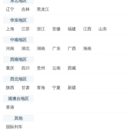
东北地区
辽宁
吉林
黑龙江
华东地区
上海
江苏
浙江
安徽
福建
江西
山东
中南地区
河南
湖北
湖南
广东
广西
海南
西南地区
重庆
四川
贵州
云南
西藏
西北地区
陕西
甘肃
青海
宁夏
新疆
港澳台地区
香港
其他
国际列车