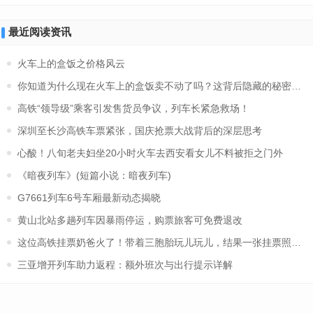
最近阅读资讯
火车上的盒饭之价格风云
你知道为什么现在火车上的盒饭卖不动了吗？这背后隐藏的秘密是.....
高铁“领导级”乘客引发售货员争议，列车长紧急救场！
深圳至长沙高铁车票紧张，国庆抢票大战背后的深层思考
心酸！八旬老夫妇坐20小时火车去西安看女儿不料被拒之门外
《暗夜列车》(短篇小说：暗夜列车)
G7661列车6号车厢最新动态揭晓
黄山北站多趟列车因暴雨停运，购票旅客可免费退改
这位高铁挂票奶爸火了！带着三胞胎玩儿玩儿，结果一张挂票照就疯
三亚增开列车助力返程：额外班次与出行提示详解