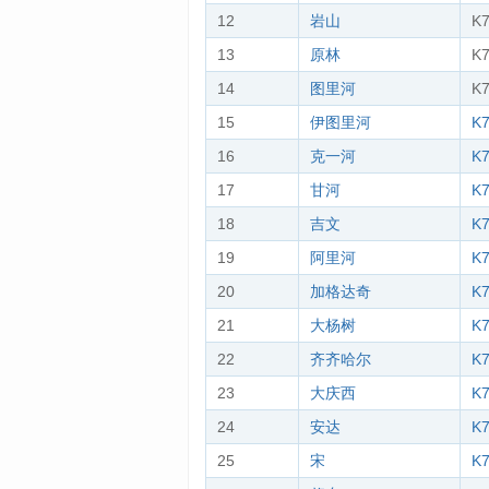
12
岩山
K
13
原林
K
14
图里河
K
15
伊图里河
K
16
克一河
K
17
甘河
K
18
吉文
K
19
阿里河
K
20
加格达奇
K
21
大杨树
K
22
齐齐哈尔
K
23
大庆西
K
24
安达
K
25
宋
K