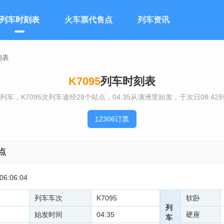
列车时刻表
火车票代售点
列车资讯
刻表
K7095
列车时刻表
列车，K7095次列车途经28个站点，04:35从满洲里始发，于次日08:
12306订票
点
6:06:04
列车车次
K7095
软卧
列
始发时间
04:35
硬座
车