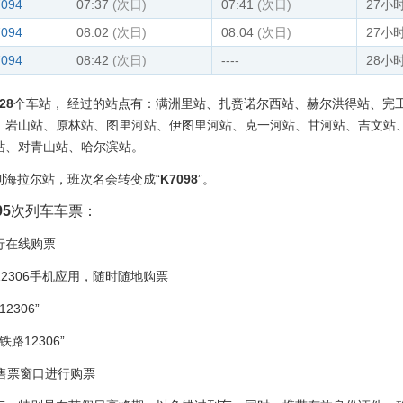
7094
07:37
(次日)
07:41
(次日)
27小
7094
08:02
(次日)
08:04
(次日)
27小时
7094
08:42
(次日)
----
28小
28
个车站， 经过的站点有：满洲里站、扎赉诺尔西站、赫尔洪得站、完
、岩山站、原林站、图里河站、伊图里河站、克一河站、甘河站、吉文站
站、对青山站、哈尔滨站。
到海拉尔站，班次名会转变成“
K7098
”。
95
次列车车票：
进行在线购票
12306手机应用，随时随地购票
306”
路12306”
的售票窗口进行购票