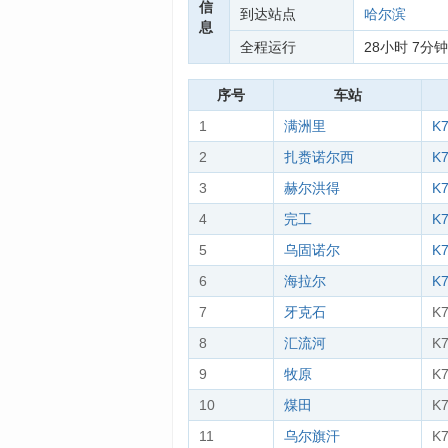
信
到达站点
哈尔滨
息
全程运行
28小时 7分钟
序号
车站
1
满洲里
K
2
扎赉诺尔西
K
3
赫尔洪得
K
4
完工
K
5
乌固诺尔
K
6
海拉尔
K
7
牙克石
K
8
汇流河
K
9
牧原
K
10
煤田
K
11
乌尔旗汗
K