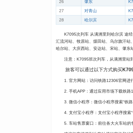
26
肇东
K
27
对青山
K
28
哈尔滨
K
K7095次列车 从满洲里到哈尔滨 途经
汇流河站、牧原站、煤田站、乌尔旗汗站
哈尔站、大庆西站、安达站、宋站、肇东
注意：K7095班次列车，从满洲里站
旅客可以通过以下方式购买
K70
1. 官方网站：访问铁路12306官网
2. 手机APP：通过应用市场下载铁路
3. 微信小程序：微信小程序搜索“铁路12
4. 支付宝小程序：支付宝小程序搜索“铁
5. 车站售票窗口：前往各大火车站