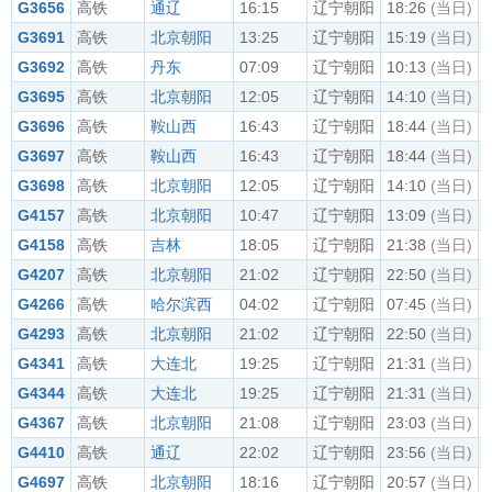
G3656
高铁
通辽
16:15
辽宁朝阳
18:26
(当日)
G3691
高铁
北京朝阳
13:25
辽宁朝阳
15:19
(当日)
G3692
高铁
丹东
07:09
辽宁朝阳
10:13
(当日)
G3695
高铁
北京朝阳
12:05
辽宁朝阳
14:10
(当日)
G3696
高铁
鞍山西
16:43
辽宁朝阳
18:44
(当日)
G3697
高铁
鞍山西
16:43
辽宁朝阳
18:44
(当日)
G3698
高铁
北京朝阳
12:05
辽宁朝阳
14:10
(当日)
G4157
高铁
北京朝阳
10:47
辽宁朝阳
13:09
(当日)
G4158
高铁
吉林
18:05
辽宁朝阳
21:38
(当日)
G4207
高铁
北京朝阳
21:02
辽宁朝阳
22:50
(当日)
G4266
高铁
哈尔滨西
04:02
辽宁朝阳
07:45
(当日)
G4293
高铁
北京朝阳
21:02
辽宁朝阳
22:50
(当日)
G4341
高铁
大连北
19:25
辽宁朝阳
21:31
(当日)
G4344
高铁
大连北
19:25
辽宁朝阳
21:31
(当日)
G4367
高铁
北京朝阳
21:08
辽宁朝阳
23:03
(当日)
G4410
高铁
通辽
22:02
辽宁朝阳
23:56
(当日)
G4697
高铁
北京朝阳
18:16
辽宁朝阳
20:57
(当日)