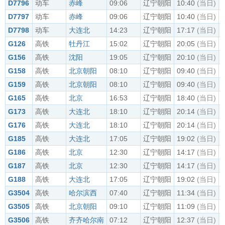
D7796
动车
赤峰
09:06
辽宁朝阳
10:40
(当日)
D7797
动车
赤峰
09:06
辽宁朝阳
10:40
(当日)
D7798
动车
大连北
14:23
辽宁朝阳
17:17
(当日)
G126
高铁
牡丹江
15:02
辽宁朝阳
20:05
(当日)
G156
高铁
沈阳
19:05
辽宁朝阳
20:10
(当日)
G158
高铁
北京朝阳
08:10
辽宁朝阳
09:40
(当日)
G159
高铁
北京朝阳
08:10
辽宁朝阳
09:40
(当日)
G165
高铁
北京
16:53
辽宁朝阳
18:40
(当日)
G173
高铁
大连北
18:10
辽宁朝阳
20:14
(当日)
G176
高铁
大连北
18:10
辽宁朝阳
20:14
(当日)
G185
高铁
大连北
17:05
辽宁朝阳
19:02
(当日)
G186
高铁
北京
12:30
辽宁朝阳
14:17
(当日)
G187
高铁
北京
12:30
辽宁朝阳
14:17
(当日)
G188
高铁
大连北
17:05
辽宁朝阳
19:02
(当日)
G3504
高铁
哈尔滨西
07:40
辽宁朝阳
11:34
(当日)
G3505
高铁
北京朝阳
09:10
辽宁朝阳
11:09
(当日)
G3506
高铁
齐齐哈尔南
07:12
辽宁朝阳
12:37
(当日)