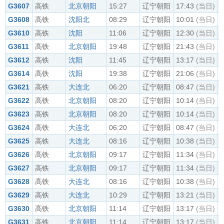
G3607
高铁
北京朝阳
15:27
辽宁朝阳
17:43
(当日)
G3608
高铁
沈阳北
08:29
辽宁朝阳
10:01
(当日)
G3610
高铁
沈阳
11:06
辽宁朝阳
12:30
(当日)
G3611
高铁
北京朝阳
19:48
辽宁朝阳
21:43
(当日)
G3612
高铁
沈阳
11:45
辽宁朝阳
13:17
(当日)
G3614
高铁
沈阳
19:38
辽宁朝阳
21:06
(当日)
G3621
高铁
大连北
06:20
辽宁朝阳
08:47
(当日)
G3622
高铁
北京朝阳
08:20
辽宁朝阳
10:14
(当日)
G3623
高铁
北京朝阳
08:20
辽宁朝阳
10:14
(当日)
G3624
高铁
大连北
06:20
辽宁朝阳
08:47
(当日)
G3625
高铁
大连北
08:16
辽宁朝阳
10:38
(当日)
G3626
高铁
北京朝阳
09:17
辽宁朝阳
11:34
(当日)
G3627
高铁
北京朝阳
09:17
辽宁朝阳
11:34
(当日)
G3628
高铁
大连北
08:16
辽宁朝阳
10:38
(当日)
G3629
高铁
大连北
10:29
辽宁朝阳
13:21
(当日)
G3630
高铁
北京朝阳
11:14
辽宁朝阳
13:17
(当日)
G3631
高铁
北京朝阳
11:14
辽宁朝阳
13:17
(当日)