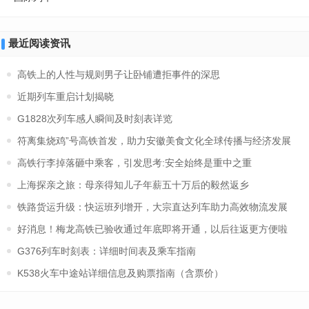
最近阅读资讯
高铁上的人性与规则男子让卧铺遭拒事件的深思
近期列车重启计划揭晓
G1828次列车感人瞬间及时刻表详览
符离集烧鸡”号高铁首发，助力安徽美食文化全球传播与经济发展
高铁行李掉落砸中乘客，引发思考:安全始终是重中之重
上海探亲之旅：母亲得知儿子年薪五十万后的毅然返乡
铁路货运升级：快运班列增开，大宗直达列车助力高效物流发展
好消息！梅龙高铁已验收通过年底即将开通，以后往返更方便啦
G376列车时刻表：详细时间表及乘车指南
K538火车中途站详细信息及购票指南（含票价）