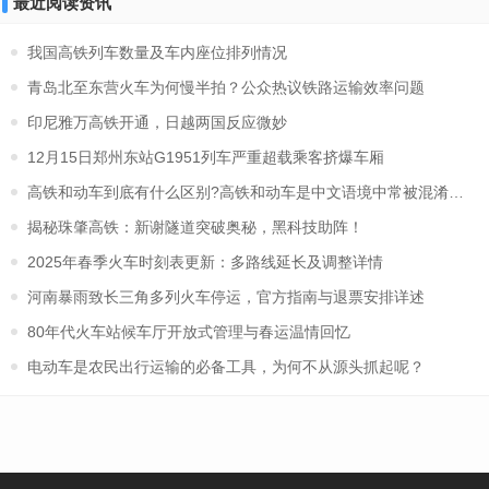
最近阅读资讯
我国高铁列车数量及车内座位排列情况
青岛北至东营火车为何慢半拍？公众热议铁路运输效率问题
印尼雅万高铁开通，日越两国反应微妙
12月15日郑州东站G1951列车严重超载乘客挤爆车厢
高铁和动车到底有什么区别?高铁和动车是中文语境中常被混淆的两
揭秘珠肇高铁：新谢隧道突破奥秘，黑科技助阵！
2025年春季火车时刻表更新：多路线延长及调整详情
河南暴雨致长三角多列火车停运，官方指南与退票安排详述
80年代火车站候车厅开放式管理与春运温情回忆
电动车是农民出行运输的必备工具，为何不从源头抓起呢？