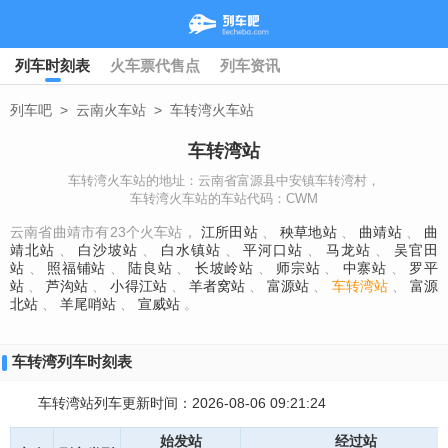
列车时刻表
火车票代售点
列车资讯
列车吧
>
云南火车站
>
车转湾火车站
车转湾站
车转湾火车站的地址：云南省富源县中安镇车转湾村，
车转湾火车站的车站代码：CWM
云南省曲靖市有23个火车站，
江所田站
、
秧草地站
、
曲靖站
、
曲
靖北站
、
白沙坡站
、
白水镇站
、
平河口站
、
马龙站
、
吴官田
站
、
照福铺站
、
陆良站
、
长坡岭站
、
师宗站
、
中寨站
、
罗平
站
、
芦沟站
、
小得江站
、
羊者窝站
、
富源站
、
车转湾站
、
富源
北站
、
羊尾哨站
、
宣威站
。
车转湾列车时刻表
车转湾站列车更新时间：2026-08-06 09:21:24
始发站
经过站