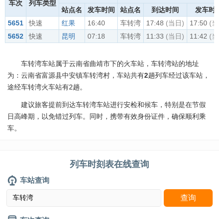
车次
列车类型
站点名
发车时间
站点名
到达时间
发车时
5651
快速
红果
16:40
车转湾
17:48
(当日)
17:50
(当
5652
快速
昆明
07:18
车转湾
11:33
(当日)
11:42
(当
车转湾车站属于云南省曲靖市下的火车站，车转湾站的地址
为：云南省富源县中安镇车转湾村，车站共有
2
趟列车经过该车站，
途经车转湾火车站有2趟。
建议旅客提前到达车转湾车站进行安检和候车，特别是在节假
日高峰期，以免错过列车。同时，携带有效身份证件，确保顺利乘
车。
列车时刻表在线查询
车站查询