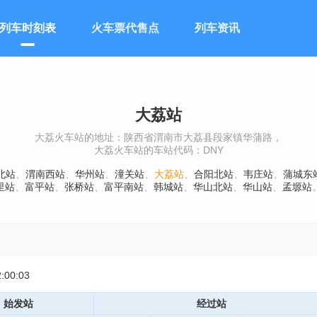
列车时刻表
火车票代售点
列车资讯
大荔站
大荔火车站的地址：陕西省渭南市大荔县段家镇华蒲路，
大荔火车站的车站代码：DNY
北站
、
渭南西站
、
华州站
、
潼关站
、
大荔站
、
合阳北站
、
韦庄站
、
蒲城东
里站
、
富平站
、
张桥站
、
富平南站
、
韩城站
、
华山北站
、
华山站
、
孟塬站
00:03
始发站
经过站