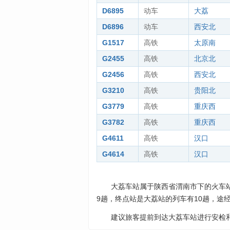
D6895
动车
大荔
D6896
动车
西安北
G1517
高铁
太原南
G2455
高铁
北京北
G2456
高铁
西安北
G3210
高铁
贵阳北
G3779
高铁
重庆西
G3782
高铁
重庆西
G4611
高铁
汉口
G4614
高铁
汉口
大荔车站属于陕西省渭南市下的火车
9趟，终点站是大荔站的列车有10趟，途经
建议旅客提前到达大荔车站进行安检