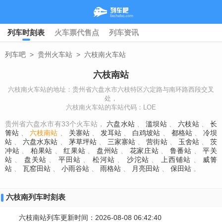
列车时刻表
火车票代售点
列车资讯
列车吧
>
贵州火车站
>
六枝南火车站
六枝南站
六枝南火车站的地址：贵州省六盘水市六枝特区六定路与南环路西段交叉
处，
六枝南火车站的车站代码：LOE
贵州省六盘水市有33个火车站，
六盘水站
、
滥坝站
、
六枝站
、
长
箐站
、
六枝南站
、
关寨站
、
发耳站
、
白鸡坡站
、
都格站
、
冷坝
站
、
六盘水东站
、
茅草坪站
、
三家寨站
、
营街站
、
玉舍站
、
茨
冲站
、
柏果站
、
红果站
、
盘州站
、
花家庄站
、
鲁番站
、
平关
站
、
盘关站
、
平田站
、
松河站
、
沙沱站
、
上西铺站
、
威箐
站
、
瓦窑田站
、
小雨谷站
、
雨格站
、
月亮田站
、
保田站
。
六枝南列车时刻表
六枝南站列车更新时间：2026-08-08 06:42:40