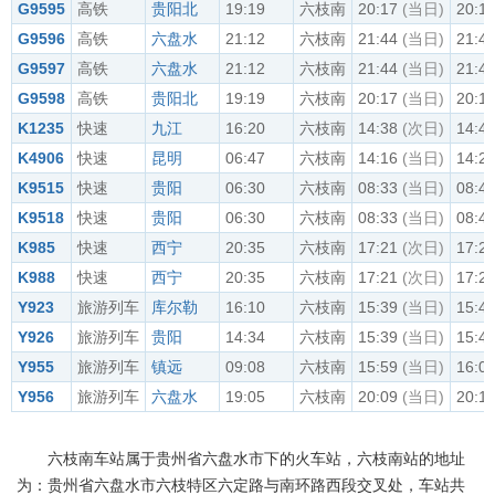
G9595
高铁
贵阳北
19:19
六枝南
20:17
(当日)
20:1
G9596
高铁
六盘水
21:12
六枝南
21:44
(当日)
21:4
G9597
高铁
六盘水
21:12
六枝南
21:44
(当日)
21:4
G9598
高铁
贵阳北
19:19
六枝南
20:17
(当日)
20:1
K1235
快速
九江
16:20
六枝南
14:38
(次日)
14:4
K4906
快速
昆明
06:47
六枝南
14:16
(当日)
14:2
K9515
快速
贵阳
06:30
六枝南
08:33
(当日)
08:4
K9518
快速
贵阳
06:30
六枝南
08:33
(当日)
08:4
K985
快速
西宁
20:35
六枝南
17:21
(次日)
17:2
K988
快速
西宁
20:35
六枝南
17:21
(次日)
17:2
Y923
旅游列车
库尔勒
16:10
六枝南
15:39
(当日)
15:4
Y926
旅游列车
贵阳
14:34
六枝南
15:39
(当日)
15:4
Y955
旅游列车
镇远
09:08
六枝南
15:59
(当日)
16:0
Y956
旅游列车
六盘水
19:05
六枝南
20:09
(当日)
20:1
六枝南车站属于贵州省六盘水市下的火车站，六枝南站的地址
为：贵州省六盘水市六枝特区六定路与南环路西段交叉处，车站共