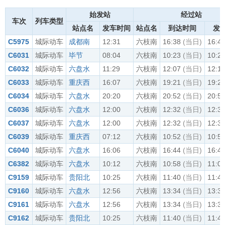
始发站
经过站
车次
列车类型
站点名
发车时间
站点名
到达时间
发
C5975
城际动车
成都南
12:31
六枝南
16:38
(当日)
16:4
C6031
城际动车
毕节
08:04
六枝南
10:23
(当日)
10:2
C6032
城际动车
六盘水
11:29
六枝南
12:07
(当日)
12:1
C6033
城际动车
重庆西
16:07
六枝南
19:21
(当日)
19:2
C6034
城际动车
六盘水
20:20
六枝南
20:52
(当日)
20:5
C6036
城际动车
六盘水
12:00
六枝南
12:32
(当日)
12:3
C6037
城际动车
六盘水
12:00
六枝南
12:32
(当日)
12:3
C6039
城际动车
重庆西
07:12
六枝南
10:52
(当日)
10:5
C6040
城际动车
六盘水
16:06
六枝南
16:44
(当日)
16:4
C6382
城际动车
六盘水
10:12
六枝南
10:58
(当日)
11:0
C9159
城际动车
贵阳北
10:25
六枝南
11:40
(当日)
11:4
C9160
城际动车
六盘水
12:56
六枝南
13:34
(当日)
13:3
C9161
城际动车
六盘水
12:56
六枝南
13:34
(当日)
13:3
C9162
城际动车
贵阳北
10:25
六枝南
11:40
(当日)
11:4