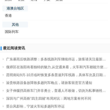
港澳台地区
香港
其他
国际列车
最近阅读资讯
广东暴雨后铁路调整：多条线路列车继续停运，旅客请关注最新信息
偃师区在洛阳有着独特的魅力,从交通来看，火车和汽车都能方便地
昆明南站9月-10月临时恢复多条普速列车线路，具体车次及日期请查
渝贵铁路设备故障致多趟列车晚点，请旅客留意官方通知
女子伸腿挡高铁车门并非勇士，普通人不敢做，切勿为私事牺牲安全
深圳与广州高铁“四主四辅”布局对比：两地方案有何不同
受台风影响，宁波火车站多趟列车停运