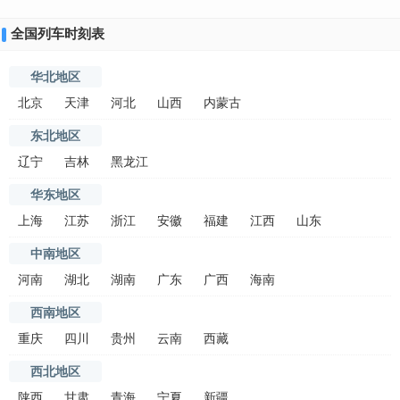
全国列车时刻表
华北地区
北京
天津
河北
山西
内蒙古
东北地区
辽宁
吉林
黑龙江
华东地区
上海
江苏
浙江
安徽
福建
江西
山东
中南地区
河南
湖北
湖南
广东
广西
海南
西南地区
重庆
四川
贵州
云南
西藏
西北地区
陕西
甘肃
青海
宁夏
新疆