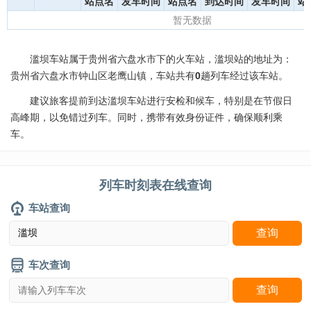
站点名
发车时间
站点名
到达时间
发车时间
站
暂无数据
滥坝车站属于贵州省六盘水市下的火车站，滥坝站的地址为：
贵州省六盘水市钟山区老鹰山镇，车站共有
0
趟列车经过该车站。
建议旅客提前到达滥坝车站进行安检和候车，特别是在节假日
高峰期，以免错过列车。同时，携带有效身份证件，确保顺利乘
车。
列车时刻表在线查询
车站查询
车次查询