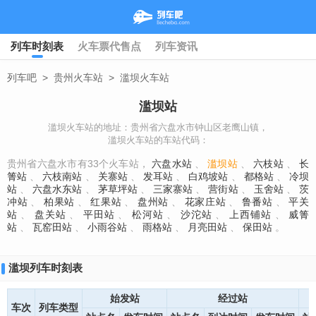
列车时刻表
火车票代售点
列车资讯
列车吧
>
贵州火车站
>
滥坝火车站
滥坝站
滥坝火车站的地址：贵州省六盘水市钟山区老鹰山镇，
滥坝火车站的车站代码：
贵州省六盘水市有33个火车站，
六盘水站
、
滥坝站
、
六枝站
、
长
箐站
、
六枝南站
、
关寨站
、
发耳站
、
白鸡坡站
、
都格站
、
冷坝
站
、
六盘水东站
、
茅草坪站
、
三家寨站
、
营街站
、
玉舍站
、
茨
冲站
、
柏果站
、
红果站
、
盘州站
、
花家庄站
、
鲁番站
、
平关
站
、
盘关站
、
平田站
、
松河站
、
沙沱站
、
上西铺站
、
威箐
站
、
瓦窑田站
、
小雨谷站
、
雨格站
、
月亮田站
、
保田站
。
滥坝列车时刻表
始发站
经过站
车次
列车类型