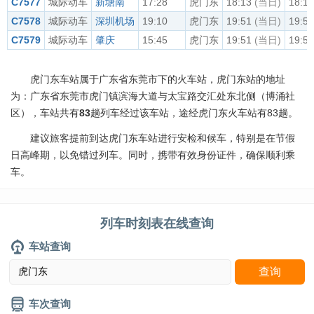
C7577
城际动车
新塘南
17:28
虎门东
18:13
(当日)
18:15
C7578
城际动车
深圳机场
19:10
虎门东
19:51
(当日)
19:53
C7579
城际动车
肇庆
15:45
虎门东
19:51
(当日)
19:53
虎门东车站属于广东省东莞市下的火车站，虎门东站的地址
为：广东省东莞市虎门镇滨海大道与太宝路交汇处东北侧（博涌社
区），车站共有
83
趟列车经过该车站，途经虎门东火车站有83趟。
建议旅客提前到达虎门东车站进行安检和候车，特别是在节假
日高峰期，以免错过列车。同时，携带有效身份证件，确保顺利乘
车。
列车时刻表在线查询
车站查询
车次查询