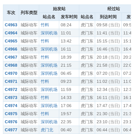
始发站
经过站
车次
列车类型
站点名
发车时间
站点名
到达时间
发
C4963
城际动车
竹料
08:24
虎门东
09:58
(当日)
09:59
C4964
城际动车
深圳机场
11:01
虎门东
11:41
(当日)
11:43
C4965
城际动车
竹料
13:42
虎门东
15:15
(当日)
15:16
C4966
城际动车
深圳机场
16:11
虎门东
16:46
(当日)
16:47
C4967
城际动车
竹料
18:39
虎门东
20:18
(当日)
20:20
C4968
城际动车
深圳机场
21:15
虎门东
21:58
(当日)
22:00
C4970
城际动车
深圳机场
06:45
虎门东
07:20
(当日)
07:21
C4971
城际动车
竹料
09:23
虎门东
11:02
(当日)
11:03
C4972
城际动车
深圳机场
11:59
虎门东
12:34
(当日)
12:35
C4973
城际动车
竹料
14:33
虎门东
16:11
(当日)
16:12
C4974
城际动车
深圳机场
17:06
虎门东
17:47
(当日)
17:49
C4975
城际动车
竹料
19:57
虎门东
21:30
(当日)
21:31
C4976
城际动车
深圳机场
22:35
虎门东
23:10
(当日)
23:11
C4977
城际动车
虎门北
06:40
虎门东
06:44
(当日)
06:46