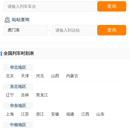
站站查询
-
全国列车时刻表
华北地区
北京
天津
河北
山西
内蒙古
东北地区
辽宁
吉林
黑龙江
华东地区
上海
江苏
浙江
安徽
福建
江西
山东
中南地区