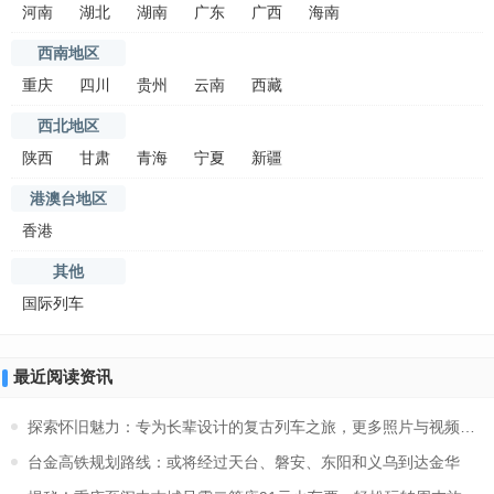
河南
湖北
湖南
广东
广西
海南
西南地区
重庆
四川
贵州
云南
西藏
西北地区
陕西
甘肃
青海
宁夏
新疆
港澳台地区
香港
其他
国际列车
最近阅读资讯
探索怀旧魅力：专为长辈设计的复古列车之旅，更多照片与视频等你
台金高铁规划路线：或将经过天台、磐安、东阳和义乌到达金华