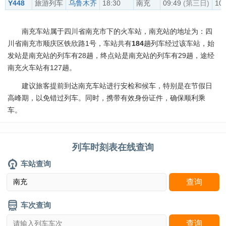
Y448
旅游列车
乌鲁木齐
18:30
南充
09:49
(第三日)
10:
南充车站属于四川省南充市下的火车站，南充站的地址为：四
川省南充市顺庆区铁欣路1号，车站共有
184
趟列车经过该车站，始
发站是南充站的列车有28趟，终点站是南充站的列车有29趟，途经
南充火车站有127趟。
建议旅客提前到达南充车站进行安检和候车，特别是在节假日
高峰期，以免错过列车。同时，携带有效身份证件，确保顺利乘
车。
列车时刻表在线查询
车站查询
车次查询