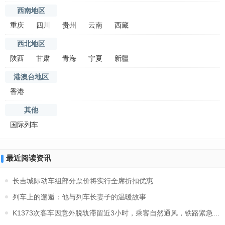
西南地区
重庆
四川
贵州
云南
西藏
西北地区
陕西
甘肃
青海
宁夏
新疆
港澳台地区
香港
其他
国际列车
最近阅读资讯
长吉城际动车组部分票价将实行全席折扣优惠
列车上的邂逅：他与列车长妻子的温暖故事
K1373次客车因意外脱轨滞留近3小时，乘客自然通风，铁路紧急救