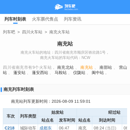
列车时刻表
火车票代售点
列车资讯
列车吧
>
四川火车站
>
南充火车站
南充站
南充火车站的地址：四川省南充市顺庆区铁欣路1号，
南充火车站的车站代码：NCW
四川省南充市有9个火车站，
南充北站
、
南充站
、
南部站
、
营山
站
、
蓬安站
、
蓬安西站
、
马鞍站
、
仪陇站
、
阆中站
。
南充列车时刻表
南充站列车更新时间：2026-08-09 11:59:01
始发站
经过站
车次
列车类型
站点名
发车时间
站点名
到达时间
C218
城际动车
成都东
06:47
南充
08:24
(当日)
08: