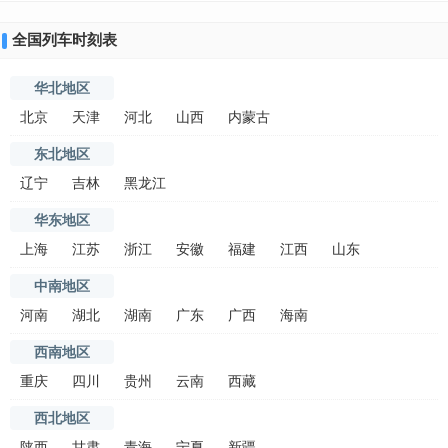
全国列车时刻表
华北地区
北京
天津
河北
山西
内蒙古
东北地区
辽宁
吉林
黑龙江
华东地区
上海
江苏
浙江
安徽
福建
江西
山东
中南地区
河南
湖北
湖南
广东
广西
海南
西南地区
重庆
四川
贵州
云南
西藏
西北地区
陕西
甘肃
青海
宁夏
新疆