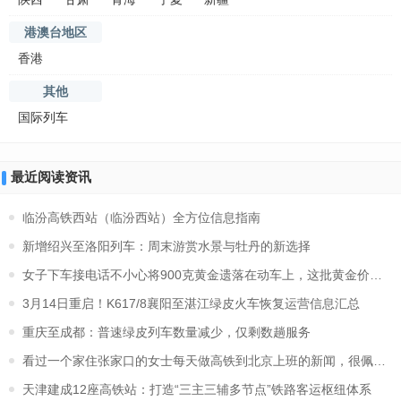
港澳台地区
香港
其他
国际列车
最近阅读资讯
临汾高铁西站（临汾西站）全方位信息指南
新增绍兴至洛阳列车：周末游赏水景与牡丹的新选择
女子下车接电话不小心将900克黄金遗落在动车上，这批黄金价值大约
3月14日重启！K617/8襄阳至湛江绿皮火车恢复运营信息汇总
重庆至成都：普速绿皮列车数量减少，仅剩数趟服务
看过一个家住张家口的女士每天做高铁到北京上班的新闻，很佩服,
天津建成12座高铁站：打造“三主三辅多节点”铁路客运枢纽体系