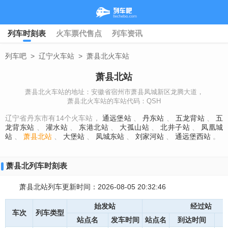
列车时刻表
火车票代售点
列车资讯
列车吧
>
辽宁火车站
>
萧县北火车站
萧县北站
萧县北火车站的地址：安徽省宿州市萧县凤城新区龙腾大道，
萧县北火车站的车站代码：QSH
辽宁省丹东市有14个火车站，
通远堡站
、
丹东站
、
五龙背站
、
五
龙背东站
、
灌水站
、
东港北站
、
大孤山站
、
北井子站
、
凤凰城
站
、
萧县北站
、
大堡站
、
凤城东站
、
刘家河站
、
通远堡西站
。
萧县北列车时刻表
萧县北站列车更新时间：2026-08-05 20:32:46
始发站
经过站
车次
列车类型
站点名
发车时间
站点名
到达时间