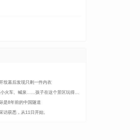
开坟墓后发现只剩一件内衣
悬臂小火车、喊泉……孩子在这个景区玩得不想走……
际是8年前的中国隧道
采访获悉，从11日开始。