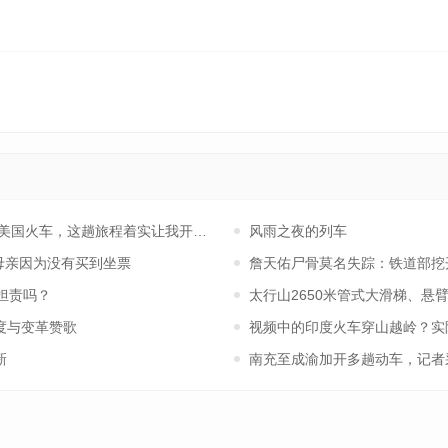
把美国火车，这趟旅程着实让我开了眼界
风雨之夜的列车
位母亲因为没有买到坐票
詹天佑尸骨莫名失踪：铁道部挖
担责吗？
太行山2650米管式大滑梯、
度与变革赞歌
视频中的印度火车穿山越岭？实
新
南充至成渝加开多趟动车，记者