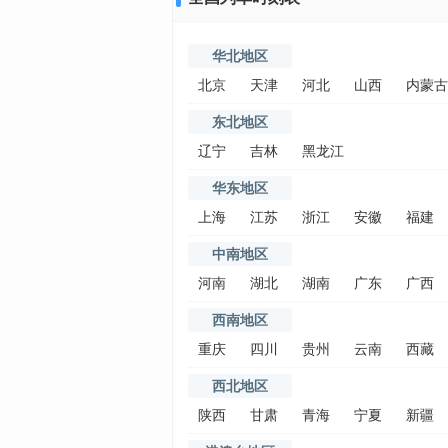
华北地区
北京
天津
河北
山西
内蒙古
东北地区
辽宁
吉林
黑龙江
华东地区
上海
江苏
浙江
安徽
福建
中南地区
河南
湖北
湖南
广东
广西
西南地区
重庆
四川
贵州
云南
西藏
西北地区
陕西
甘肃
青海
宁夏
新疆