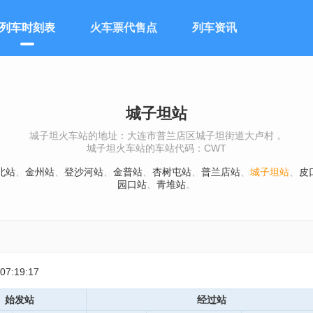
列车时刻表
火车票代售点
列车资讯
城子坦站
城子坦火车站的地址：大连市普兰店区城子坦街道大卢村，
城子坦火车站的车站代码：CWT
北站
、
金州站
、
登沙河站
、
金普站
、
杏树屯站
、
普兰店站
、
城子坦站
、
皮
园口站
、
青堆站
。
:19:17
始发站
经过站