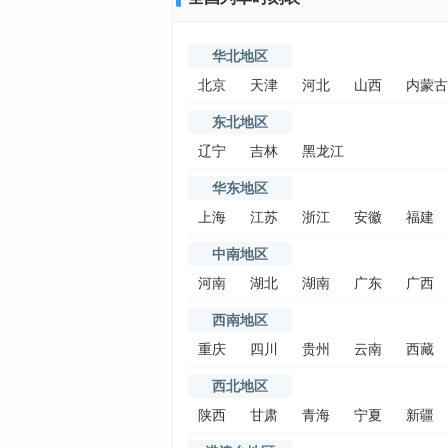
华北地区
北京
天津
河北
山西
内蒙古
东北地区
辽宁
吉林
黑龙江
华东地区
上海
江苏
浙江
安徽
福建
中南地区
河南
湖北
湖南
广东
广西
西南地区
重庆
四川
贵州
云南
西藏
西北地区
陕西
甘肃
青海
宁夏
新疆