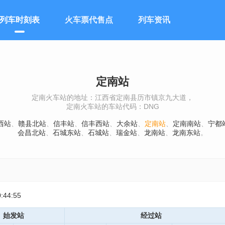
列车时刻表
火车票代售点
列车资讯
定南站
定南火车站的地址：江西省定南县历市镇京九大道，
定南火车站的车站代码：DNG
西站
、
赣县北站
、
信丰站
、
信丰西站
、
大余站
、
定南站
、
定南南站
、
宁都
会昌北站
、
石城东站
、
石城站
、
瑞金站
、
龙南站
、
龙南东站
。
44:55
始发站
经过站