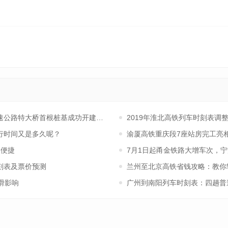
速公路特大桥首根桩基成功开建，助力华南地区交通网络升级
2019年淮北高铁列车时刻表调
行时间又是多久呢？
渝厦高铁重庆段7座站房完工亮
更便捷
7月1日起甬金铁路大增车次，
刻表及票价预测
兰州至北京高铁省钱攻略：教你
滑影响
广州到南阳列车时刻表：四趟普