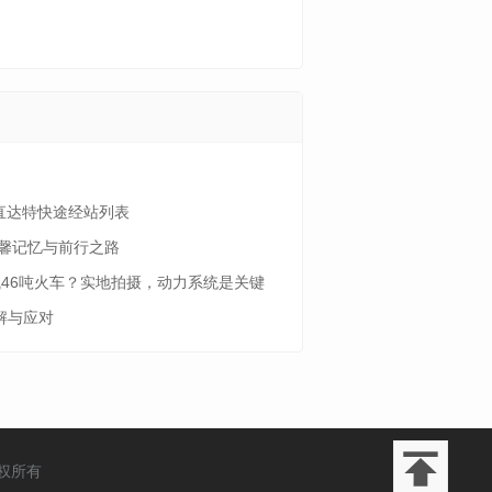
直达特快途经站列表
馨记忆与前行之路
拽46吨火车？实地拍摄，动力系统是关键
解与应对
权所有