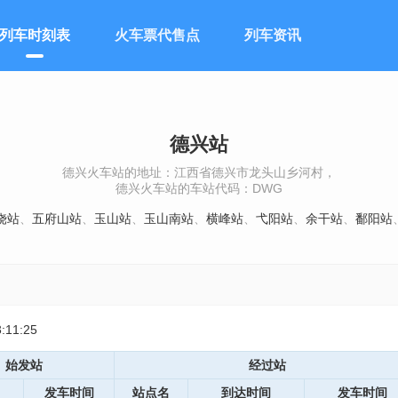
列车时刻表
火车票代售点
列车资讯
德兴站
德兴火车站的地址：江西省德兴市龙头山乡河村，
德兴火车站的车站代码：DWG
饶站
、
五府山站
、
玉山站
、
玉山南站
、
横峰站
、
弋阳站
、
余干站
、
鄱阳站
11:25
始发站
经过站
发车时间
站点名
到达时间
发车时间