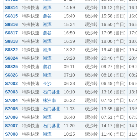
S6814
特殊快速
湘潭
14:59
观沙岭
16:12
(当日)
16:1
S6815
特殊快速
麓谷
15:49
观沙岭
15:58
(当日)
16:0
S6816
特殊快速
湘潭
15:34
观沙岭
16:50
(当日)
16:5
S6817
特殊快速
麓谷
16:50
观沙岭
17:05
(当日)
17:0
S6818
特殊快速
湘潭
16:39
观沙岭
18:00
(当日)
18:0
S6822
特殊快速
湘潭
18:32
观沙岭
19:40
(当日)
19:4
S6824
特殊快速
湘潭
19:28
观沙岭
20:40
(当日)
20:4
S6825
特殊快速
麓谷
09:11
观沙岭
09:27
(当日)
09:2
S6826
特殊快速
湘潭
07:10
观沙岭
08:18
(当日)
08:2
S7002
特殊快速
长沙
06:38
观沙岭
06:49
(当日)
06:5
S7003
特殊快速
石门县北
10:10
观沙岭
13:16
(当日)
13:1
S7004
特殊快速
株洲南
06:22
观沙岭
07:42
(当日)
07:4
S7005
特殊快速
石门县北
11:03
观沙岭
13:55
(当日)
13:5
S7006
特殊快速
湘潭
06:40
观沙岭
07:51
(当日)
07:5
S7007
特殊快速
石门县北
11:20
观沙岭
14:17
(当日)
14:1
S7008
特殊快速
湘潭
10:25
观沙岭
11:46
(当日)
11:4