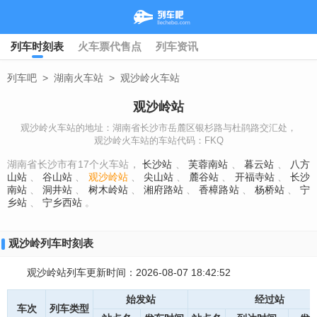
列车时刻表
火车票代售点
列车资讯
列车吧
>
湖南火车站
>
观沙岭火车站
观沙岭站
观沙岭火车站的地址：湖南省长沙市岳麓区银杉路与杜鹃路交汇处，
观沙岭火车站的车站代码：FKQ
湖南省长沙市有17个火车站，
长沙站
、
芙蓉南站
、
暮云站
、
八方
山站
、
谷山站
、
观沙岭站
、
尖山站
、
麓谷站
、
开福寺站
、
长沙
南站
、
洞井站
、
树木岭站
、
湘府路站
、
香樟路站
、
杨桥站
、
宁
乡站
、
宁乡西站
。
观沙岭列车时刻表
观沙岭站列车更新时间：2026-08-07 18:42:52
始发站
经过站
车次
列车类型