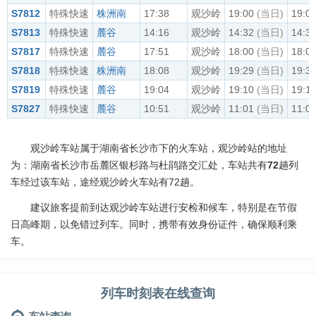
S7812
特殊快速
株洲南
17:38
观沙岭
19:00
(当日)
19:0
S7813
特殊快速
麓谷
14:16
观沙岭
14:32
(当日)
14:3
S7817
特殊快速
麓谷
17:51
观沙岭
18:00
(当日)
18:0
S7818
特殊快速
株洲南
18:08
观沙岭
19:29
(当日)
19:3
S7819
特殊快速
麓谷
19:04
观沙岭
19:10
(当日)
19:1
S7827
特殊快速
麓谷
10:51
观沙岭
11:01
(当日)
11:0
观沙岭车站属于湖南省长沙市下的火车站，观沙岭站的地址
为：湖南省长沙市岳麓区银杉路与杜鹃路交汇处，车站共有
72
趟列
车经过该车站，途经观沙岭火车站有72趟。
建议旅客提前到达观沙岭车站进行安检和候车，特别是在节假
日高峰期，以免错过列车。同时，携带有效身份证件，确保顺利乘
车。
列车时刻表在线查询