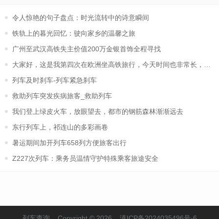
令人惊艳的句子盘点：时光流转中的诗意瞬间
铁轨上的暮光回忆：驶向家乡的温馨之旅
广州至武汉高铁失主价值200万金银首饰全程寻找
大家好，这是我第四次在欧洲坐高铁旅行，今天时间也非常长，5个小
列车及时刹车-列车紧急刹车
救助列车突发疾病旅客_救助列车
我们登上绿皮火车，放眼望去，都市的钢筋森林渐渐远去
东行列车上，祁连山的多彩画卷
暑运期间加开列车658列方便旅客出行
Z227次列车：乘务员温情守护特殊乘客旅途安全
列车查询
Copyright © 2026
滇ICP备2024035496号-6