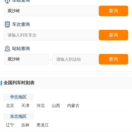
车站查询
车次查询
站站查询
-
全国列车时刻表
华北地区
北京
天津
河北
山西
内蒙古
东北地区
辽宁
吉林
黑龙江