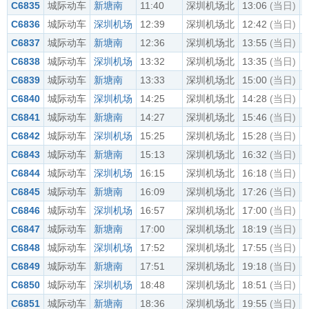
C6835
城际动车
新塘南
11:40
深圳机场北
13:06
(当日)
1
C6836
城际动车
深圳机场
12:39
深圳机场北
12:42
(当日)
1
C6837
城际动车
新塘南
12:36
深圳机场北
13:55
(当日)
1
C6838
城际动车
深圳机场
13:32
深圳机场北
13:35
(当日)
1
C6839
城际动车
新塘南
13:33
深圳机场北
15:00
(当日)
1
C6840
城际动车
深圳机场
14:25
深圳机场北
14:28
(当日)
1
C6841
城际动车
新塘南
14:27
深圳机场北
15:46
(当日)
1
C6842
城际动车
深圳机场
15:25
深圳机场北
15:28
(当日)
1
C6843
城际动车
新塘南
15:13
深圳机场北
16:32
(当日)
1
C6844
城际动车
深圳机场
16:15
深圳机场北
16:18
(当日)
1
C6845
城际动车
新塘南
16:09
深圳机场北
17:26
(当日)
1
C6846
城际动车
深圳机场
16:57
深圳机场北
17:00
(当日)
1
C6847
城际动车
新塘南
17:00
深圳机场北
18:19
(当日)
1
C6848
城际动车
深圳机场
17:52
深圳机场北
17:55
(当日)
1
C6849
城际动车
新塘南
17:51
深圳机场北
19:18
(当日)
1
C6850
城际动车
深圳机场
18:48
深圳机场北
18:51
(当日)
1
C6851
城际动车
新塘南
18:36
深圳机场北
19:55
(当日)
1