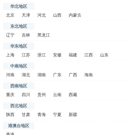
华北地区
北京
天津
河北
山西
内蒙古
东北地区
辽宁
吉林
黑龙江
华东地区
上海
江苏
浙江
安徽
福建
江西
山东
中南地区
河南
湖北
湖南
广东
广西
海南
西南地区
重庆
四川
贵州
云南
西藏
西北地区
陕西
甘肃
青海
宁夏
新疆
港澳台地区
香港