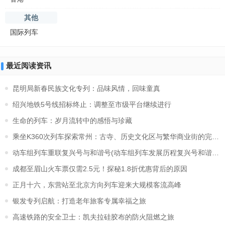
其他
国际列车
最近阅读资讯
昆明局新春民族文化专列：品味风情，回味童真
绍兴地铁5号线招标终止：调整至市级平台继续进行
生命的列车：岁月流转中的感悟与珍藏
乘坐K360次列车探索常州：古寺、历史文化区与繁华商业街的完美
动车组列车重联复兴号与和谐号(动车组列车发展历程复兴号和谐号)
成都至眉山火车票仅需2.5元！探秘1.8折优惠背后的原因
正月十六，东营站至北京方向列车迎来大规模客流高峰
银发专列启航：打造老年旅客专属幸福之旅
高速铁路的安全卫士：凯夫拉硅胶布的防火阻燃之旅