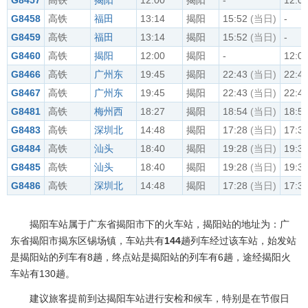
G8457
高铁
揭阳
12:00
揭阳
-
12:0
G8458
高铁
福田
13:14
揭阳
15:52
(当日)
-
G8459
高铁
福田
13:14
揭阳
15:52
(当日)
-
G8460
高铁
揭阳
12:00
揭阳
-
12:0
G8466
高铁
广州东
19:45
揭阳
22:43
(当日)
22:4
G8467
高铁
广州东
19:45
揭阳
22:43
(当日)
22:4
G8481
高铁
梅州西
18:27
揭阳
18:54
(当日)
18:5
G8483
高铁
深圳北
14:48
揭阳
17:28
(当日)
17:3
G8484
高铁
汕头
18:40
揭阳
19:28
(当日)
19:3
G8485
高铁
汕头
18:40
揭阳
19:28
(当日)
19:3
G8486
高铁
深圳北
14:48
揭阳
17:28
(当日)
17:3
揭阳车站属于广东省揭阳市下的火车站，揭阳站的地址为：广
东省揭阳市揭东区锡场镇，车站共有
144
趟列车经过该车站，始发站
是揭阳站的列车有8趟，终点站是揭阳站的列车有6趟，途经揭阳火
车站有130趟。
建议旅客提前到达揭阳车站进行安检和候车，特别是在节假日