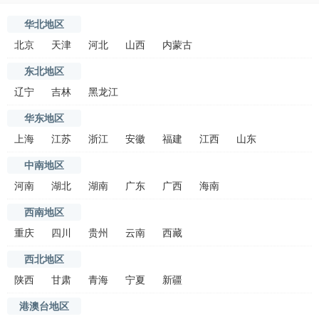
华北地区
北京
天津
河北
山西
内蒙古
东北地区
辽宁
吉林
黑龙江
华东地区
上海
江苏
浙江
安徽
福建
江西
山东
中南地区
河南
湖北
湖南
广东
广西
海南
西南地区
重庆
四川
贵州
云南
西藏
西北地区
陕西
甘肃
青海
宁夏
新疆
港澳台地区