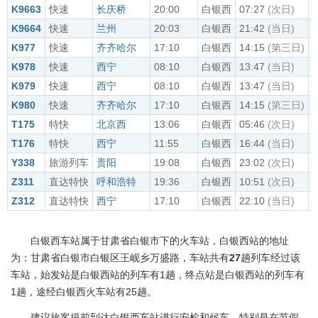
K9663
快速
长庆桥
20:00
白银西
07:27
(次日)
0
K9664
快速
兰州
20:03
白银西
21:42
(当日)
2
K977
快速
齐齐哈尔
17:10
白银西
14:15
(第三日)
1
K978
快速
西宁
08:10
白银西
13:47
(当日)
1
K979
快速
西宁
08:10
白银西
13:47
(当日)
1
K980
快速
齐齐哈尔
17:10
白银西
14:15
(第三日)
1
T175
特快
北京西
13:06
白银西
05:46
(次日)
0
T176
特快
西宁
11:55
白银西
16:44
(当日)
1
Y338
旅游列车
贵阳
19:08
白银西
23:02
(次日)
2
Z311
直达特快
呼和浩特
19:36
白银西
10:51
(次日)
1
Z312
直达特快
西宁
17:10
白银西
22:10
(当日)
2
白银西车站属于甘肃省白银市下的火车站，白银西站的地址
为：甘肃省白银市白银区王岘乡万盛路，车站共有
27
趟列车经过该
车站，始发站是白银西站的列车有1趟，终点站是白银西站的列车有
1趟，途经白银西火车站有25趟。
建议旅客提前到达白银西车站进行安检和候车，特别是在节假