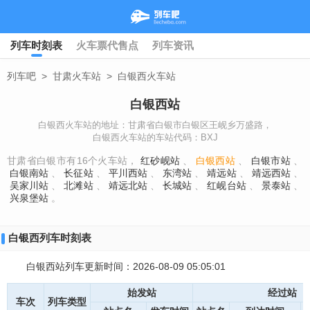
列车时刻表
火车票代售点
列车资讯
列车吧
>
甘肃火车站
>
白银西火车站
白银西站
白银西火车站的地址：甘肃省白银市白银区王岘乡万盛路，
白银西火车站的车站代码：BXJ
甘肃省白银市有16个火车站，
红砂岘站
、
白银西站
、
白银市站
、
白银南站
、
长征站
、
平川西站
、
东湾站
、
靖远站
、
靖远西站
、
吴家川站
、
北滩站
、
靖远北站
、
长城站
、
红岘台站
、
景泰站
、
兴泉堡站
。
白银西列车时刻表
白银西站列车更新时间：2026-08-09 05:05:01
始发站
经过站
车次
列车类型