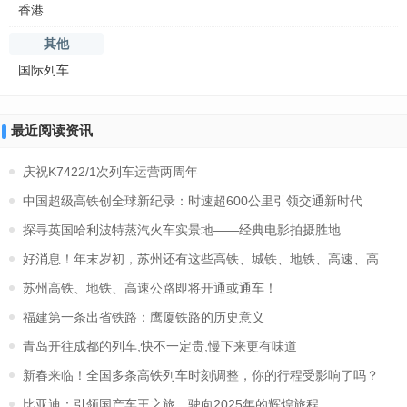
香港
其他
国际列车
最近阅读资讯
庆祝K7422/1次列车运营两周年
中国超级高铁创全球新纪录：时速超600公里引领交通新时代
探寻英国哈利波特蒸汽火车实景地——经典电影拍摄胜地
好消息！年末岁初，苏州还有这些高铁、城铁、地铁、高速、高架要
苏州高铁、地铁、高速公路即将开通或通车！
福建第一条出省铁路：鹰厦铁路的历史意义
青岛开往成都的列车,快不一定贵,慢下来更有味道
新春来临！全国多条高铁列车时刻调整，你的行程受影响了吗？
比亚迪：引领国产车王之旅，驶向2025年的辉煌旅程