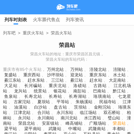
列车时刻表
火车票代售点
列车资讯
列车吧
>
重庆火车站
>
荣昌火车站
荣昌站
荣昌火车站的地址：重庆市荣昌区昌元镇，
荣昌火车站的车站代码：
重庆市有85个火车站，
万州北站
、
万州站
、
涪陵北站
、
涪陵站
、
复盛站
、
重庆西站
、
沙坪坝站
、
迎龙站
、
重庆东站
、
水土站
、
綦江东站
、
赶水东站
、
三江站
、
綦江站
、
赶水站
、
大足南站
、
大足站
、
长河碥站
、
重庆北站
、
洛碛站
、
古路站
、
江北机场
站
、
龙兴站
、
统景站
、
银花站
、
南彭站
、
巴南站
、
黔江站
、
鱼泉站
、
长寿北站
、
长寿站
、
长寿湖站
、
珞璜南站
、
七龙星
站
、
古家沱站
、
夏坝站
、
平等站
、
朱杨溪站
、
民福寺站
、
江津
站
、
油溪站
、
白沙站
、
盘古站
、
茨坝站
、
金刚沱站
、
珞璜东
站
、
江津北站
、
合川站
、
永川东站
、
临江场站
、
双石桥站
、
柏
林站
、
永川站
、
永川南站
、
南川北站
、
水江西站
、
璧山站
、
潼
南站
、
荣昌北站
、
安富镇站
、
峰高铺站
、
广顺场站
、
荣昌站
、
梁平站
、
梁平南站
、
武隆站
、
中嘴站
、
武隆南站
、
丰都站
、