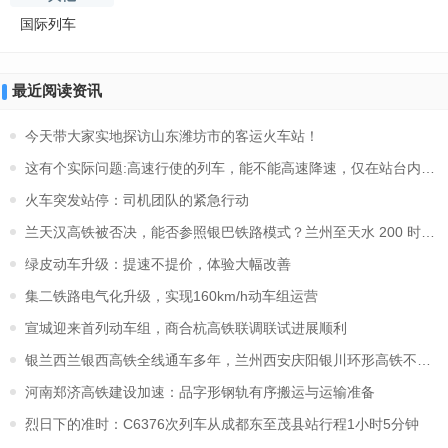
国际列车
最近阅读资讯
今天带大家实地探访山东潍坊市的客运火车站！
这有个实际问题:高速行使的列车，能不能高速降速，仅在站台内从
火车突发站停：司机团队的紧急行动
兰天汉高铁被否决，能否参照银巴铁路模式？兰州至天水 200 时速
绿皮动车升级：提速不提价，体验大幅改善
集二铁路电气化升级，实现160km/h动车组运营
宣城迎来首列动车组，商合杭高铁联调联试进展顺利
银兰西兰银西高铁全线通车多年，兰州西安庆阳银川环形高铁不开行
河南郑济高铁建设加速：品字形钢轨有序搬运与运输准备
烈日下的准时：C6376次列车从成都东至茂县站行程1小时5分钟