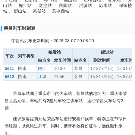
垫江站
、
云阳站
、
奉节站
、
巫山站
、
石柱县站
、
黄水站
、
秀
山站
、
梅江站
、
龙池站
、
酉阳站
、
泔溪站
、
彭水站
、
保家楼
站
、
郁山站
、
高谷站
、
彭水西站
。
荣昌列车时刻表
荣昌站列车更新时间：2026-08-07 20:08:20
始发站
经过站
车次
列车类型
站点名
发车时间
站点名
到达时间
发车时
5611
快速
内江
10:30
荣昌
12:27
(当日)
12:31
(当
5612
快速
江津
11:55
荣昌
15:31
(当日)
15:37
(当
荣昌车站属于重庆市下的火车站，荣昌站的地址为：重庆市荣
昌区昌元镇，车站共有
2
趟列车经过该车站，途经荣昌火车站有2
趟。
建议旅客提前到达荣昌车站进行安检和候车，特别是在节假日
高峰期，以免错过列车。同时，携带有效身份证件，确保顺利乘
车。