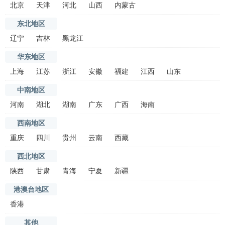
北京
天津
河北
山西
内蒙古
东北地区
辽宁
吉林
黑龙江
华东地区
上海
江苏
浙江
安徽
福建
江西
山东
中南地区
河南
湖北
湖南
广东
广西
海南
西南地区
重庆
四川
贵州
云南
西藏
西北地区
陕西
甘肃
青海
宁夏
新疆
港澳台地区
香港
其他