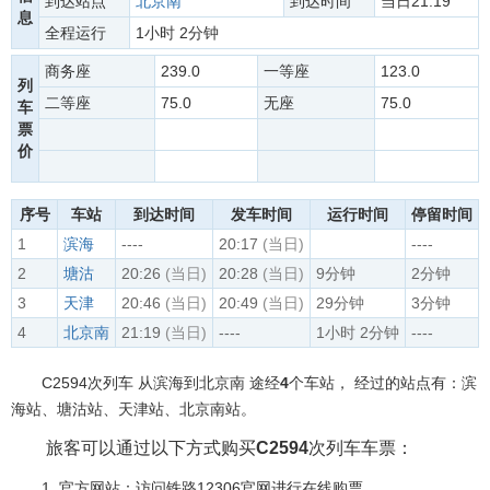
到达站点
北京南
到达时间
当日21:19
息
全程运行
1小时 2分钟
商务座
239.0
一等座
123.0
列
二等座
75.0
无座
75.0
车
票
价
序号
车站
到达时间
发车时间
运行时间
停留时间
1
滨海
----
20:17
(当日)
----
2
塘沽
20:26
(当日)
20:28
(当日)
9分钟
2分钟
3
天津
20:46
(当日)
20:49
(当日)
29分钟
3分钟
4
北京南
21:19
(当日)
----
1小时 2分钟
----
C2594次列车 从滨海到北京南 途经
4
个车站， 经过的站点有：滨
海站、塘沽站、天津站、北京南站。
旅客可以通过以下方式购买
C2594
次列车车票：
1. 官方网站：访问铁路12306官网进行在线购票