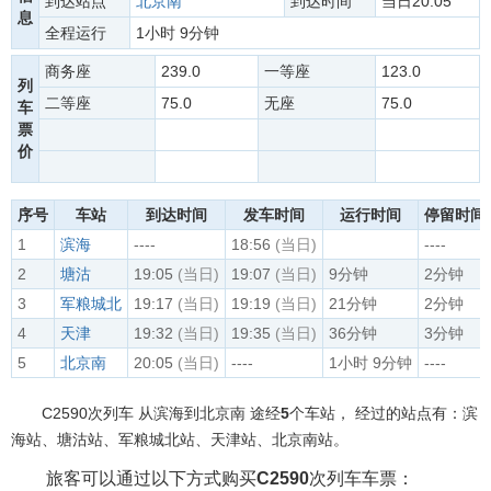
到达站点
北京南
到达时间
当日20:05
息
全程运行
1小时 9分钟
商务座
239.0
一等座
123.0
列
二等座
75.0
无座
75.0
车
票
价
序号
车站
到达时间
发车时间
运行时间
停留时间
1
滨海
----
18:56
(当日)
----
2
塘沽
19:05
(当日)
19:07
(当日)
9分钟
2分钟
3
军粮城北
19:17
(当日)
19:19
(当日)
21分钟
2分钟
4
天津
19:32
(当日)
19:35
(当日)
36分钟
3分钟
5
北京南
20:05
(当日)
----
1小时 9分钟
----
C2590次列车 从滨海到北京南 途经
5
个车站， 经过的站点有：滨
海站、塘沽站、军粮城北站、天津站、北京南站。
旅客可以通过以下方式购买
C2590
次列车车票：