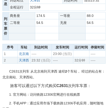
到达站点
天津西
到达时间
当日23:32
息
全程运行
32分钟
商务座
174.5
一等座
88.0
列
二等座
54.5
无座
54.5
车
票
价
序号
车站
到达时间
发车时间
运行时间
停留时间
1
北京南
----
23:00
(当日)
----
2
天津西
23:32
(当日)
----
32分钟
----
C2631次列车 从北京南到天津西 途经
2
个车站， 经过的站点有：
北京南站、天津西站。
旅客可以通过以下方式购买
C2631
次列车车票：
1. 官方网站：访问铁路12306官网进行在线购票
2. 手机APP：通过应用市场下载铁路12306手机应用，随时随地