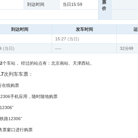
票
到达时间
当日15:59
价
到达时间
发车时间
运
15:27
(当日)
9
(当日)
----
32分钟
2
个车站， 经过的站点有：北京南站、天津西站。
17
次列车车票：
进行在线购票
12306手机应用，随时随地购票
306”
路12306”
的售票窗口进行购票