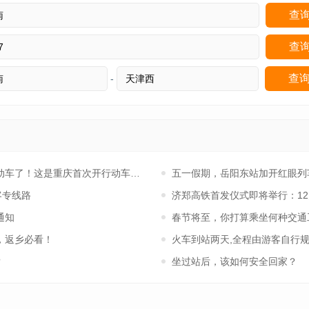
-
人"动车了！这是重庆首次开行动车到青海西宁！
五一假期，岳阳东站加开红眼列
客专线路
济郑高铁首发仪式即将举行：12月
通知
春节将至，你打算乘坐何种交通
，返乡必看！
火车到站两天,全程由游客自行规
?
坐过站后，该如何安全回家？