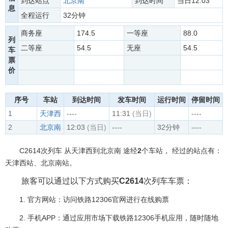
到达站点
北京南
到达时间
当日12:03
息
全程运行
32分钟
商务座
174.5
一等座
88.0
列
二等座
54.5
无座
54.5
车
票
价
序号
车站
到达时间
发车时间
运行时间
停留时间
1
天津西
----
11:31
(当日)
----
2
北京南
12:03
(当日)
----
32分钟
----
C2614次列车 从天津西到北京南 途经
2
个车站， 经过的站点有：
天津西站、北京南站。
旅客可以通过以下方式购买
C2614
次列车车票：
1. 官方网站：访问铁路12306官网进行在线购票
2. 手机APP：通过应用市场下载铁路12306手机应用，随时随地