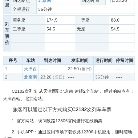
到达站点
北京南
到达时间
当日23:26
息
全程运行
36分钟
商务座
174.5
一等座
88.0
列
二等座
54.5
无座
54.5
车
票
价
序号
车站
到达时间
发车时间
运行时间
停留时间
1
天津西
----
22:50
(当日)
----
2
北京南
23:26
(当日)
----
36分钟
----
C2182次列车 从天津西到北京南 途经
2
个车站， 经过的站点有：
天津西站、北京南站。
旅客可以通过以下方式购买
C2182
次列车车票：
1. 官方网站：访问铁路12306官网进行在线购票
2. 手机APP：通过应用市场下载铁路12306手机应用，随时随地