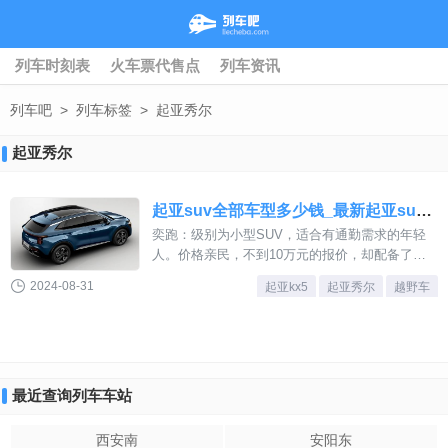
列车时刻表
火车票代售点
列车资讯
列车吧
>
列车标签
>
起亚秀尔
起亚秀尔
起亚suv全部车型多少钱_最新起亚suv全部车型图片及报价
奕跑：级别为小型SUV，适合有通勤需求的年轻
人。价格亲民，不到10万元的报价，却配备了较
为丰富的设备。智跑：作为标准紧凑型SUV，价
2024-08-31
起亚kx5
起亚秀尔
越野车
位适中，但配置丰富，如全景天窗等，性价比高。
赛拉图：起亚的中级车，具有较高的性价比。RIO
锐欧：经济型轿车，适合初次购车或者预算有限的
用户。狮跑：被誉为“都市拓界车”，在城市和户外
驾驶中都能展现出不错的表现。K3：作为紧凑型
最近查询列车车站
轿车，面向年轻用户，是起亚较为畅销的轿车产品
西安南
安阳东