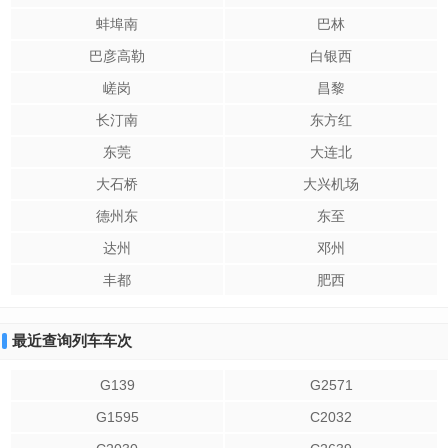
蚌埠南
巴林
巴彦高勒
白银西
嵯岗
昌黎
长汀南
东方红
东莞
大连北
大石桥
大兴机场
德州东
东至
达州
邓州
丰都
肥西
最近查询列车车次
G139
G2571
G1595
C2032