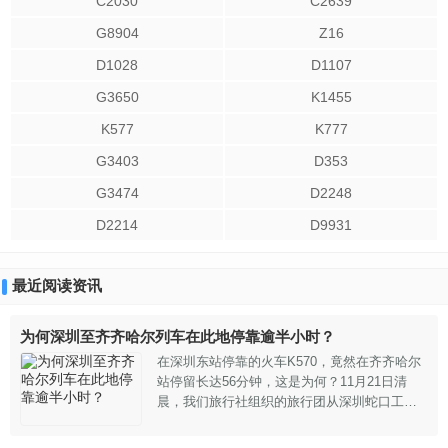
C2030
C2639
G8904
Z16
D1028
D1107
G3650
K1455
K577
K777
G3403
D353
G3474
D2248
D2214
D9931
最近阅读资讯
为何深圳至齐齐哈尔列车在此地停靠逾半小时？
在深圳东站停靠的火车K570，竟然在齐齐哈尔
站停留长达56分钟，这是为何？11月21日清
晨，我们旅行社组织的旅行团从深圳蛇口工业
园区乘坐大巴抵达深圳火车站东站，准备搭乘
K570次列车前往黑龙江齐齐哈尔富拉尔基地