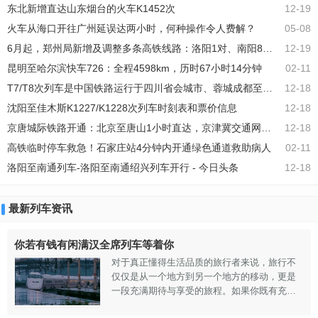
东北新增直达山东烟台的火车K1452次
12-19
区。然而，抵达深圳东站后，我们发现火车在
此地的停车时间竟有56分钟之久。(一)查阅各站
火车从海口开往广州延误达两小时，何种操作令人费解？
05-08
台停车时刻表发现，K570次列车从深圳东站出
6月起，郑州局新增及调整多条高铁线路：洛阳1对、南阳8对、商丘2对
12-19
发至齐齐哈尔站，第一站深圳东站，7点08分开
车，始发站；第二
昆明至哈尔滨快车726：全程4598km，历时67小时14分钟
02-11
T7/T8次列车是中国铁路运行于四川省会城市、蓉城成都至首都北京之间的一趟新空调
12-18
沈阳至佳木斯K1227/K1228次列车时刻表和票价信息
12-18
京唐城际铁路开通：北京至唐山1小时直达，京津冀交通网络提速
12-18
高铁临时停车救急！石家庄站4分钟内开通绿色通道救助病人
02-11
洛阳至南通列车-洛阳至南通绍兴列车开行 - 今日头条
12-18
最新列车资讯
你若有钱有闲满汉全席列车等着你
对于真正懂得生活品质的旅行者来说，旅行不
仅仅是从一个地方到另一个地方的移动，更是
一段充满期待与享受的旅程。如果你既有充裕
的财富，又有闲暇的时间，那么“满汉全席列