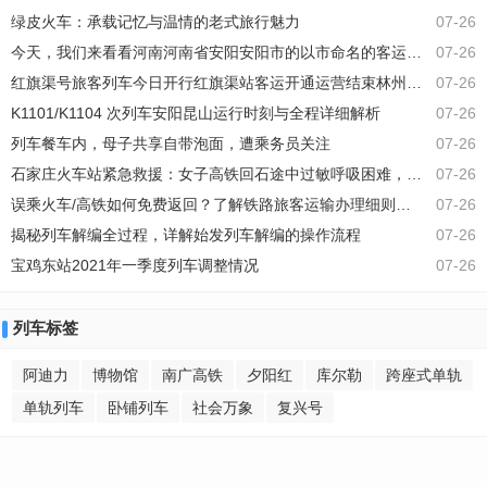
车”绝对值得你亲自体验。这趟列车专为追求极
绿皮火车：承载记忆与温情的老式旅行魅力
07-26
致享受的旅客打造，它不仅仅是一辆普通的运
输工具，更是一座移动的豪华餐厅，带你穿越
今天，我们来看看河南河南省安阳安阳市的以市命名的客运火车站！
07-26
山川河流，让你在欣赏沿途美景的同时，也能
红旗渠号旅客列车今日开行红旗渠站客运开通运营结束林州地区不通铁路旅客列车
07-26
大饱口福。最近亮相的满汉全席列车，将美食
与美景完美融合，成为了当下旅行界的新宠
K1101/K1104 次列车安阳昆山运行时刻与全程详细解析
07-26
列车餐车内，母子共享自带泡面，遭乘务员关注
07-26
石家庄火车站紧急救援：女子高铁回石途中过敏呼吸困难，及时送医平安出院
07-26
误乘火车/高铁如何免费返回？了解铁路旅客运输办理细则中的处理办法
07-26
揭秘列车解编全过程，详解始发列车解编的操作流程
07-26
宝鸡东站2021年一季度列车调整情况
07-26
列车标签
阿迪力
博物馆
南广高铁
夕阳红
库尔勒
跨座式单轨
单轨列车
卧铺列车
社会万象
复兴号