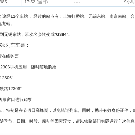
385
17:52
(当日)
----
9小时
 途经
11
个车站， 经过的站点有：上海虹桥站、无锡东站、南京南站、
九龙站。
站到无锡东站，班次名会转变成“
G384
”。
5
次列车车票：
进行在线购票
12306手机应用，随时随地购票
306”
路12306”
的售票窗口进行购票
车，特别是在节假日高峰期，以免错过列车。同时，携带有效身份证件，
价随季节、日期、时段、席别等因素浮动，请以铁路部门实际运行车次信