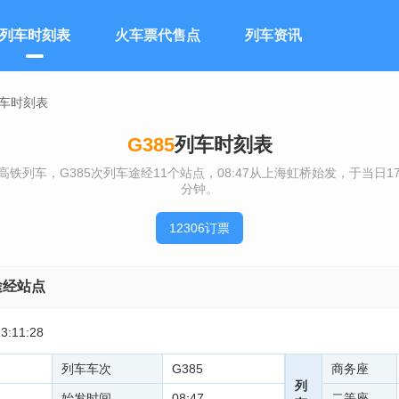
列车时刻表
火车票代售点
列车资讯
列车时刻表
G385
列车时刻表
高铁列车，G385次列车途经11个站点，08:47从上海虹桥始发，于当日1
分钟。
12306订票
途经站点
:11:28
列车车次
G385
商务座
列
始发时间
08:47
二等座