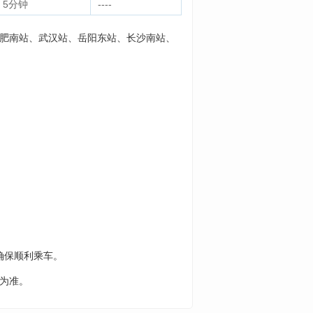
 5分钟
----
合肥南站、武汉站、岳阳东站、长沙南站、
确保顺利乘车。
息为准。