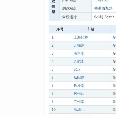
次
信
到达站点
香港西九龙
息
全程运行
9小时 5分钟
序号
车站
1
上海虹桥
G
2
无锡东
G
3
南京南
G
4
合肥南
G
5
武汉
G
6
岳阳东
G
7
长沙南
G
8
郴州西
G
9
广州南
G
10
深圳北
G