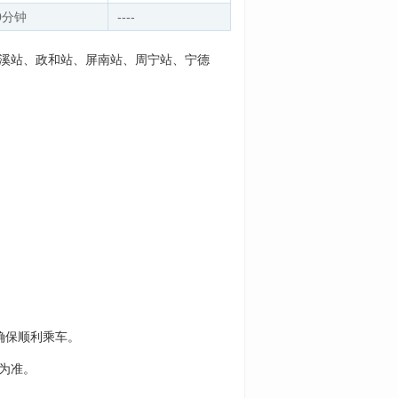
0分钟
----
松溪站、政和站、屏南站、周宁站、宁德
确保顺利乘车。
为准。