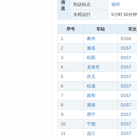
信
到达站点
福州
息
全程运行
5小时 50分钟
序号
车站
车次
1
衢州
D160
2
遂昌
D157
3
松阳
D157
4
龙泉市
D157
5
庆元
D157
6
松溪
D157
7
政和
D157
8
屏南
D157
9
周宁
D157
10
宁德
D157
11
连江
D157