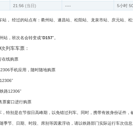
21:56
(当日)
----
5小时 5
车站， 经过的站点有：衢州站、遂昌站、松阳站、龙泉市站、庆元站、
福州站，班次名会转变成“
D157
”。
0
次列车车票：
进行在线购票
12306手机应用，随时随地购票
306”
路12306”
的售票窗口进行购票
车，特别是在节假日高峰期，以免错过列车。同时，携带有效身份证件，
价随季节、日期、时段、席别等因素浮动，请以铁路部门实际运行车次信息