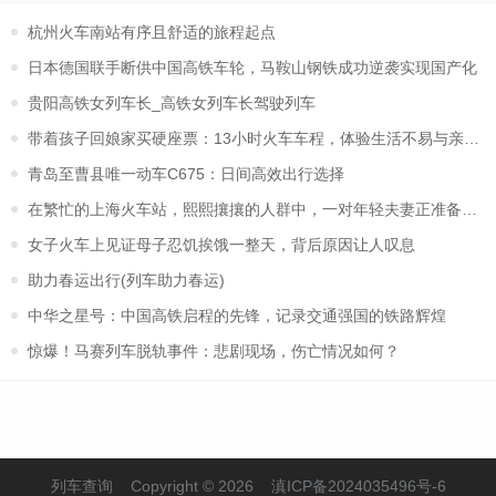
杭州火车南站有序且舒适的旅程起点
日本德国联手断供中国高铁车轮，马鞍山钢铁成功逆袭实现国产化
贵阳高铁女列车长_高铁女列车长驾驶列车
带着孩子回娘家买硬座票：13小时火车车程，体验生活不易与亲情温
青岛至曹县唯一动车C675：日间高效出行选择
在繁忙的上海火车站，熙熙攘攘的人群中，一对年轻夫妻正准备登上
女子火车上见证母子忍饥挨饿一整天，背后原因让人叹息
助力春运出行(列车助力春运)
中华之星号：中国高铁启程的先锋，记录交通强国的铁路辉煌
惊爆！马赛列车脱轨事件：悲剧现场，伤亡情况如何？
列车查询
Copyright © 2026
滇ICP备2024035496号-6