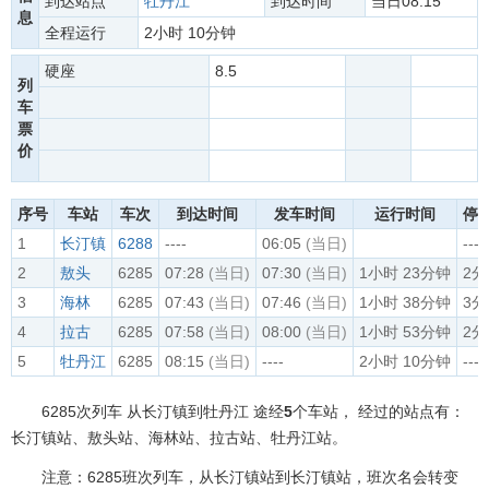
到达站点
牡丹江
到达时间
当日08:15
息
全程运行
2小时 10分钟
硬座
8.5
列
车
票
价
序号
车站
车次
到达时间
发车时间
运行时间
停
1
长汀镇
6288
----
06:05
(当日)
----
2
敖头
6285
07:28
(当日)
07:30
(当日)
1小时 23分钟
2分
3
海林
6285
07:43
(当日)
07:46
(当日)
1小时 38分钟
3分
4
拉古
6285
07:58
(当日)
08:00
(当日)
1小时 53分钟
2分
5
牡丹江
6285
08:15
(当日)
----
2小时 10分钟
----
6285次列车 从长汀镇到牡丹江 途经
5
个车站， 经过的站点有：
长汀镇站、敖头站、海林站、拉古站、牡丹江站。
注意：6285班次列车，从长汀镇站到长汀镇站，班次名会转变