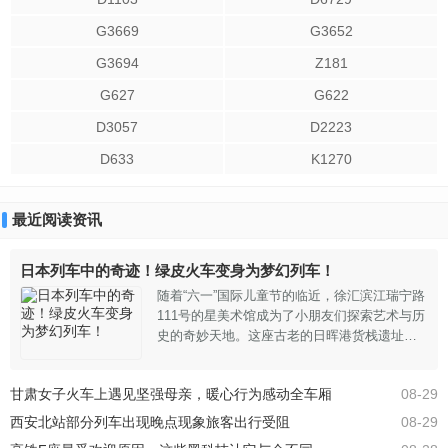
G3669
G3652
G3694
Z181
G627
G622
D3057
D2223
D633
K1270
最近阅读资讯
日本列车中的奇迹！绿皮火车变身为梦幻列车！
随着“六一”国际儿童节的临近，徐汇滨江瑞宁路
111号的星美术馆成为了小朋友们探索艺术与历
史的奇妙天地。这座古老的日晖港货栈遗址，
在去年就与普利兹克建筑奖得主让·努维尔携
手，将独特的绿皮火车装置焕发了艺术活力。
甘肃女子火车上遇见坚强母亲，暖心行为感动全车厢
08-29
星美术馆一旁的绿皮小火车内热闹非凡，孩子
们在老师的陪伴下踏入这列被赋予新生的艺术
西安北站部分列车出现晚点现象旅客出行受阻
08-29
列车。车厢内部经过悉心改造，变得既安全又