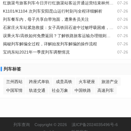
红旗渠号旅客列车今日开行红旗渠站客运开通运营结束林州地区不通铁路旅客列车
07-26
大饱口福。最近亮相的满汉全席列车，将美食
与美景完美融合，成为了当下旅行界的新宠
K1101/K1104 次列车安阳昆山运行时刻与全程详细解析
07-26
列车餐车内，母子共享自带泡面，遭乘务员关注
07-26
石家庄火车站紧急救援：女子高铁回石途中过敏呼吸困难，及时送医平安出院
07-26
误乘火车/高铁如何免费返回？了解铁路旅客运输办理细则中的处理办法
07-26
揭秘列车解编全过程，详解始发列车解编的操作流程
07-26
宝鸡东站2021年一季度列车调整情况
07-26
列车标签
兰州西站
跨座式单轨
成贵高铁
火车硬座
旅游产业
中国军情
轨道交通
社会万象
中国铁路
高速列车
列车查询
Copyright © 2026
滇ICP备2024035496号-6