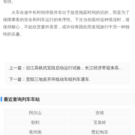
等待。
火车在途中长时间停留并非出于故意拖延时间的目的，而是为了
保障乘客的安全和列车运行的有序性。下次当你面对这种情况时，请
保持耐心，不妨欣赏窗外美景，或许你将因此而发现旅行中另一种独
特的乐趣。
上一篇：
沿江高铁武宜段启动运行试验，长江经济带迎来高速新时代
下一篇：
贵阳三地首开环线动车组列车通车.
最近查询列车车站
阿尔山
安靖
勃利
宝泉岭
亳州南
曹妃甸东