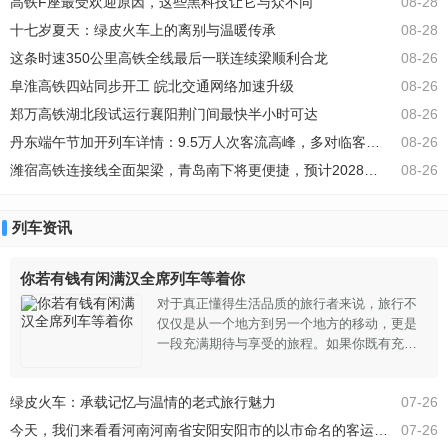
高铁F座最受欢迎原因，这些黑科技让它与众不同
08-28
充满童趣，每个角落都考虑到了孩子的安全需
求，从圆润的边角到柔软的地垫，都
十七岁夏天：绿皮火车上的离别与温暖传承
08-28
这条时速350公里高铁全线最后一联连续梁顺利合龙
08-26
阜淮高铁四站同步开工 皖北交通网络加速升级
08-26
郑万高铁湖北段试运行襄阳荆门间最快半小时可达
08-26
丹东端午节加开列车详情：9.5万人次客流高峰，多对临客动车信息速览
08-26
潍宿高铁连接线全面架梁，青岛南下将更便捷，预计2028年通车
08-26
列车资讯
你若有钱有闲满汉全席列车等着你
对于真正懂得生活品质的旅行者来说，旅行不
仅仅是从一个地方到另一个地方的移动，更是
一段充满期待与享受的旅程。如果你既有充裕
的财富，又有闲暇的时间，那么“满汉全席列
车”绝对值得你亲自体验。这趟列车专为追求极
绿皮火车：承载记忆与温情的老式旅行魅力
07-26
致享受的旅客打造，它不仅仅是一辆普通的运
输工具，更是一座移动的豪华餐厅，带你穿越
今天，我们来看看河南河南省安阳安阳市的以市命名的客运火车站！
07-26
山川河流，让你在欣赏沿途美景的同时，也能