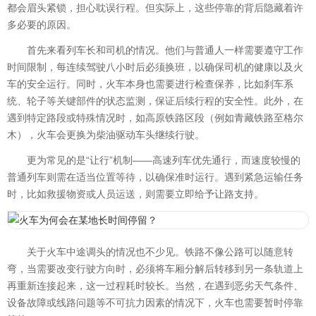
都会眉头紧锁，担心耽误行程。但实际上，这些停靠的背后隐藏着许
多必要的原因。
首先来看列车长和司机的情况。他们与普通人一样需要遵守工作
时间限制，每连续驾驶八小时后必须换班，以确保司机的健康以及火
车的安全运行。同时，火车本身也需要进行检查保养，比如刹车系
统、轮子等关键部件的状态监测，保证后续行程的安全性。此外，在
遇到特定路段或特殊情况时，如高原铁路区段（例如青藏铁路至格尔
木），火车会更换为柴油驱动车头继续行驶。
更为常见的是“让行”机制——高速列车优先通行，而速度较慢的
普通列车则需在适当位置等待，以确保准时运行。遇到紧急运输任务
时，比如救援物资或人员运送，则需要立即给予让路支持。
关于火车中途调头的情况也不少见。铁路不像公路可以随意转
弯，当需要改变行驶方向时，必须将车厢分解后转移到另一条轨道上
再重新连接起来，这一过程耗时较长。当然，在遇到恶劣天气条件、
设备故障或线路问题等不可抗力因素的情况下，火车也需要暂时停靠