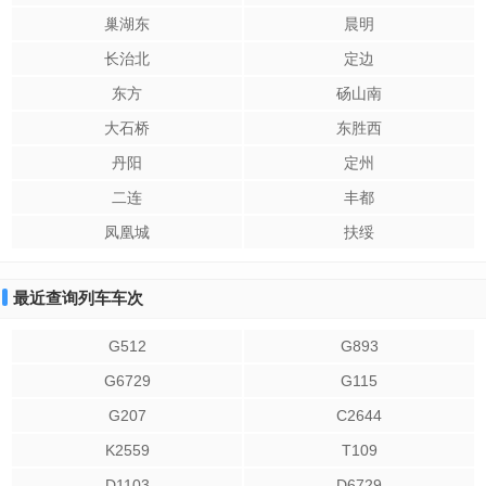
巢湖东
晨明
长治北
定边
东方
砀山南
大石桥
东胜西
丹阳
定州
二连
丰都
凤凰城
扶绥
最近查询列车车次
G512
G893
G6729
G115
G207
C2644
K2559
T109
D1103
D6729