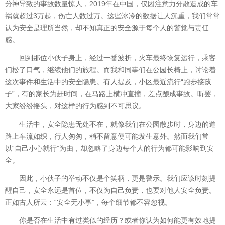
分神导致的事故数量惊人，2019年在中国，仅因注意力分散造成的车
祸就超过3万起，伤亡人数过万。这些冰冷的数据让人沉重，我们常常
认为安全是理所当然，却不知真正的安全源于每个人的警觉与责任
感。
回到那位小伙子身上，经过一番波折，火车最终恢复运行，乘客
们松了口气，继续他们的旅程。而我和同事们在公园长椅上，讨论着
这次事件和生活中的安全隐患。有人提及，小区最近流行“跑步接孩
子”，有的家长为赶时间，在马路上横冲直撞，差点酿成事故。听罢，
大家纷纷摇头，对这样的行为感到不可思议。
生活中，安全隐患无处不在，就像我们在公园散步时，身边的道
路上车流如织，行人匆匆，稍不留意便可能发生意外。然而我们常
以“自己小心就行”为由，却忽略了身边每个人的行为都可能影响到安
全。
因此，小伙子的举动不仅是个笑柄，更是警示。我们应该时刻提
醒自己，安全永远是首位，不仅为自己负责，也要对他人安全负责。
正如古人所云：“安全无小事”，每个细节都不容忽视。
你是否在生活中有过类似的经历？或者你认为如何能更有效地提