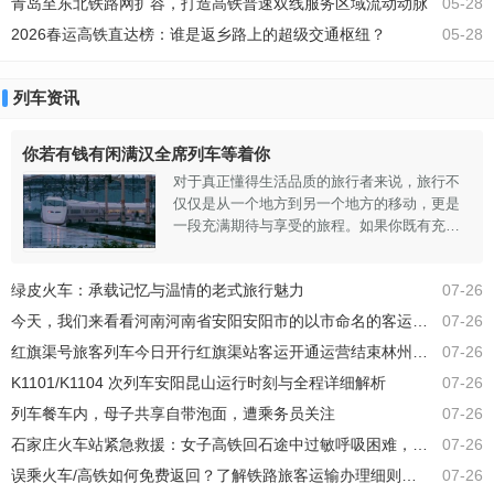
青岛至东北铁路网扩容，打造高铁普速双线服务区域流动动脉
05-28
2026春运高铁直达榜：谁是返乡路上的超级交通枢纽？
05-28
列车资讯
你若有钱有闲满汉全席列车等着你
对于真正懂得生活品质的旅行者来说，旅行不
仅仅是从一个地方到另一个地方的移动，更是
一段充满期待与享受的旅程。如果你既有充裕
的财富，又有闲暇的时间，那么“满汉全席列
车”绝对值得你亲自体验。这趟列车专为追求极
绿皮火车：承载记忆与温情的老式旅行魅力
07-26
致享受的旅客打造，它不仅仅是一辆普通的运
输工具，更是一座移动的豪华餐厅，带你穿越
今天，我们来看看河南河南省安阳安阳市的以市命名的客运火车站！
07-26
山川河流，让你在欣赏沿途美景的同时，也能
红旗渠号旅客列车今日开行红旗渠站客运开通运营结束林州地区不通铁路旅客列车
07-26
大饱口福。最近亮相的满汉全席列车，将美食
与美景完美融合，成为了当下旅行界的新宠
K1101/K1104 次列车安阳昆山运行时刻与全程详细解析
07-26
列车餐车内，母子共享自带泡面，遭乘务员关注
07-26
石家庄火车站紧急救援：女子高铁回石途中过敏呼吸困难，及时送医平安出院
07-26
误乘火车/高铁如何免费返回？了解铁路旅客运输办理细则中的处理办法
07-26