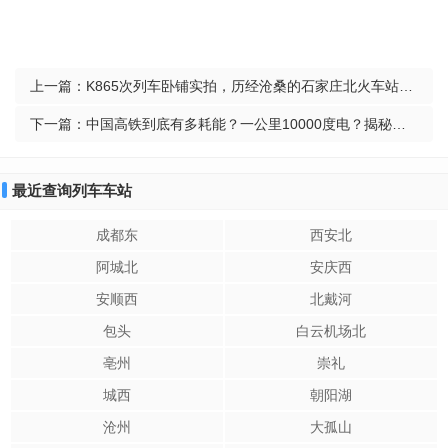
上一篇：
K865次列车卧铺实拍，历经沧桑的石家庄北火车站，充满怀旧感
下一篇：
中国高铁到底有多耗能？一公里10000度电？揭秘真实能耗情况
最近查询列车车站
成都东
西安北
阿城北
安庆西
安顺西
北戴河
包头
白云机场北
亳州
崇礼
城西
朝阳湖
沧州
大孤山