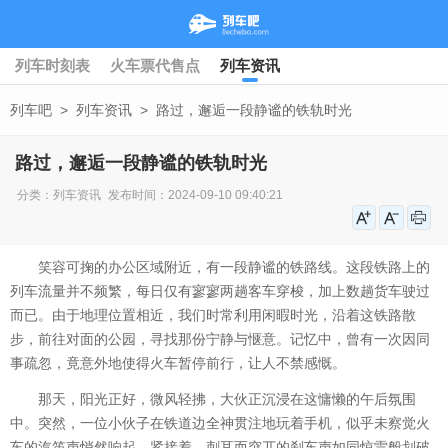
列车时刻表
火车票代售点
列车资讯
列车吧
>
列车资讯
>
路过，邂逅一段静谧的铁轨时光
路过，邂逅一段静谧的铁轨时光
分类：
列车资讯
发布时间：2024-09-10 09:40:21
笑容可掬的办公区域附近，有一段静谧的铁路线。这段铁路上的
列车流量并不频繁，每日仅有寥寥两趟客车穿梭，加上数趟货车驶过
而已。由于地理位置相近，我们时常利用闲暇时光，沿着这铁路散
步，前往对面的公园，寻找那份宁静与惬意。记忆中，曾有一次因同
事疏忽，竟意外地使得火车暂停前行，让人不禁感慨。
那天，阳光正好，微风轻拂，大伙正沉浸在这慵懒的午后氛围
中。突然，一位小伙子在铁道边全神贯注地玩着手机，似乎未察觉火
车的汽笛声悄然响起。紧接着，刺耳而突兀的刹车声如同惊雷般划破