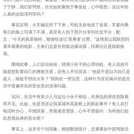
了宁静，我们皆愕然，目光如炬聚焦于事发处，心中暗想：这位年轻
人真的会阻滞列车吗？
事实证明，火车确实停了下来，司机无奈地耸了耸肩，车窗内乘
客们的脸上写满了不满，甚至有人拍下照片分享到社交平台，配
文：“今天的风景独特，顺便给这位‘英勇者’点赞。”这情景让我联想到
童年观看的电影，主角们总是在危险边缘试探，结果往往是闹剧收
场。
围绕此事，人们议论纷纷，猜测小伙子的心理动机。有人说他可
能是想彰显自己的勇敢无畏，还有人开玩笑说：“他是不是以为自己是
超人，能徒手挡住火车？”我则在一旁沉思，这种行为背后揭示的是生
活中普遍存在的安全意识淡薄问题。
试问，生活中有多少人与这位小伙子相似，对身边的潜在危险视
而不见。比如，你是否还记得某城市高架桥上的那起事件？有人在打
电话时分心，不慎跌落，旁观者皆震惊，心中不禁疑问：为何他们如
此忽视自身的安全呢？
事实上，这并非个别现象。根据数据统计，交通事故中因驾驶员