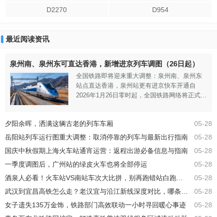
D2270
D954
最近阅读资讯
泉州南、泉州东可直达香港，新增进京列车调图（26日起）
全国铁路即将迎来重大调整：泉州南、泉州东
站点直达香港，泉州站更有进京快车开通自
2026年1月26日零时起，全国铁路网络将正式启
用第一季度运行时刻表。根据铁路部门的最新
消息，本次调图的实施，不仅增添了多条直达
夕阳余晖，洒满这辆古老的列车车厢
05-28
的运输线路，更对区域性的列车网络布局进行
了全面而精细的优化。这些调整旨在有效缩短
岳阳站列车运行图重大调整：取消停靠的列车与最新出行指南
05-28
各大城市间的时空距离，为推动区域经济的蓬
国庆中秋假期上海火车站通宵运营：返程出游必备信息与指南
05-28
勃发展和满足广大旅客日益增长的出行需求，
注入一股强劲而积极的动力。新增直达
一季度调图后，广州站的绿皮火车也将全部停运
05-28
酒泉人必看！火车站VS南站车次大比拼，别再跑错站白跑腿！
05-28
武汉到宜昌高铁怎么走？老汉宜与沿江新线深度对比，哪条路线更划算？
05-28
女子遗失135万金饰，铁路部门高效联动一小时寻回暖心事迹
05-28