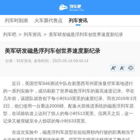
列车时刻表
火车票代售点
列车资讯
列车吧
>
列车资讯
>
美军研发磁悬浮列车创世界速度新纪录
美军研发磁悬浮列车创世界速度新纪录
分类：
列车资讯
发布时间：2025-05-16 09:48:14
近日，美国空军846测试中队在新墨西哥州霍洛曼空军基地进行
的一系列实验中，成功刷新了世界磁悬浮列车的最高速度记录。早在
几年前，该团队就曾创下每小时510英里的速度纪录。而在2016年3月
2日，他们使用一台重达2000磅、配备火箭推进系统的磁悬浮列车原
型，在试验轨道上达到了惊人的每小时513英里。仅两天之后，这一
记录又被突破至令人惊叹的每小时633英里。
在这次实验中，磁悬浮列车原型在短短两秒内行驶的距离相当于
七个标准足球场首尾相连的长度。空军官方报道这样描述了整个过