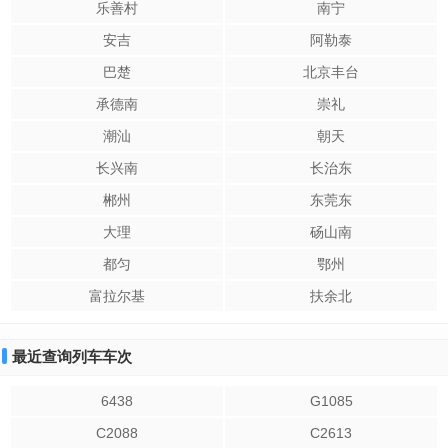
乐善村
南宁
安吉
阿勒泰
巴楚
北京丰台
承德南
崇礼
潮汕
朝天
长兴南
长治东
郴州
东莞东
大理
砀山南
都匀
鄂州
富拉尔基
扶余北
最近查询列车车次
6438
G1085
C2088
C2613