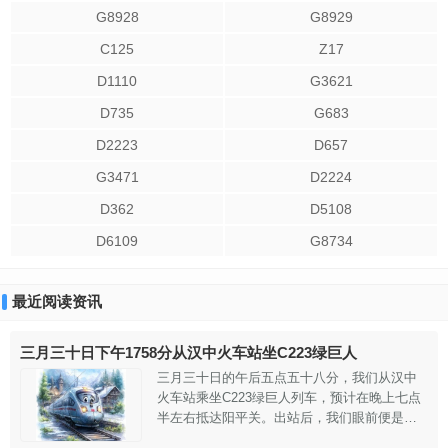
G8928
G8929
C125
Z17
D1110
G3621
D735
G683
D2223
D657
G3471
D2224
D362
D5108
D6109
G8734
最近阅读资讯
三月三十日下午1758分从汉中火车站坐C223绿巨人
三月三十日的午后五点五十八分，我们从汉中
火车站乘坐C223绿巨人列车，预计在晚上七点
半左右抵达阳平关。出站后，我们眼前便是一
排楼群，距离车站直线距离仅有几十米。穿过