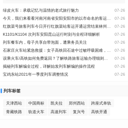
车”绝对值得你亲自体验。这趟列车专为追求极
绿皮火车：承载记忆与温情的老式旅行魅力
07-26
致享受的旅客打造，它不仅仅是一辆普通的运
输工具，更是一座移动的豪华餐厅，带你穿越
今天，我们来看看河南河南省安阳安阳市的以市命名的客运火车站！
07-26
山川河流，让你在欣赏沿途美景的同时，也能
红旗渠号旅客列车今日开行红旗渠站客运开通运营结束林州地区不通铁路旅客列车
07-26
大饱口福。最近亮相的满汉全席列车，将美食
与美景完美融合，成为了当下旅行界的新宠
K1101/K1104 次列车安阳昆山运行时刻与全程详细解析
07-26
列车餐车内，母子共享自带泡面，遭乘务员关注
07-26
石家庄火车站紧急救援：女子高铁回石途中过敏呼吸困难，及时送医平安出院
07-26
误乘火车/高铁如何免费返回？了解铁路旅客运输办理细则中的处理办法
07-26
揭秘列车解编全过程，详解始发列车解编的操作流程
07-26
宝鸡东站2021年一季度列车调整情况
07-26
列车标签
天津西站
中国商标
凯夫拉
郑州西站
跨座式单轨
青藏铁路
轨道火车
高速列车
复兴号
高铁开通