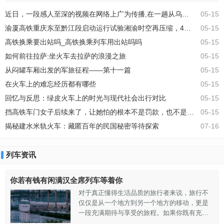
车站小平台，沿着十几级台阶下行即至一条马
近日，一段感人至深的视频在网络上广为传播,在一趟从乌海开往北京的K396列车上
05-15
路，马路的两侧便是村庄。马路两旁停放着数
十辆载客汽车和蹦蹦车，还有几位热情的旅馆
渝厦高铁重庆东至黔江段启动运行试验湘渝时空再压缩，4小时直达开启双城新篇
05-15
招揽顾客的大妈。沿着车站右手边行进数百
高铁换乘要出站吗_高铁换乘列车用出站吗吗
05-15
米，周围是民宅、铁路房屋以及小饭馆。我们
在一家小饭馆享用晚餐，品尝了一盘鲜美的
如何前往拉萨:坐火车去拉萨的浪漫之旅
05-15
从闷罐车厢出发的军旅征程——第十一篇
05-15
在火车上的难忘经历都有哪些
05-15
回忆与反思：绿皮火车上的时光与现代社会出行对比
05-15
挡高铁车门女子后续来了，让她怕的根本不是罚款，也不是拘留，最让她浑身发抖的处罚
05-15
揭秘建水米轨火车：藏匿百年的民国秘密等待探索
07-16
列车资讯
你若有钱有闲满汉全席列车等着你
对于真正懂得生活品质的旅行者来说，旅行不
仅仅是从一个地方到另一个地方的移动，更是
一段充满期待与享受的旅程。如果你既有充裕
的财富，又有闲暇的时间，那么“满汉全席列