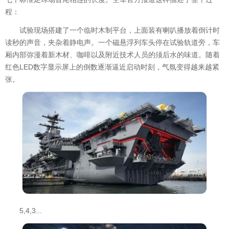
程：
试验现场搭建了一个临时木制平台，上面装有喇叭播放着倒计时
读秒的声音，夹杂着静电声。一个磁悬浮列车头停在试验轨道旁，车
厢内部弥漫着新木材、咖啡以及附近技术人员的须后水的味道。随着
红色LED数字显示屏上的倒数逐渐逼近启动时刻，气氛变得越来越紧
张。
5,4,3...